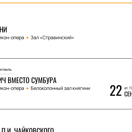
НИ
икон-опера
Зал «Стравинский»
ктакль
Ч ВМЕСТО СУМБУРА
22
икон-опера
Белоколонный зал княгини
вт, 1
СЕ
 П.И. ЧАЙКОВСКОГО