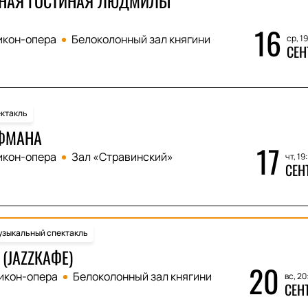
НАЯ ГОСТИНАЯ ЛЮДМИЛЫ
16
икон-опера
Белоколонный зал княгини
ср, 1
СЕН
ктакль
ФМАНА
17
икон-опера
Зал «Стравинский»
чт, 19
СЕН
зыкальный спектакль
(JAZZКАФЕ)
20
икон-опера
Белоколонный зал княгини
вс, 20
СЕН