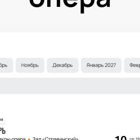
брь
Ноябрь
Декабрь
Январь 2027
Фев
ра
РЬ
икон-опера
Зал «Стравинский»
ср, 19