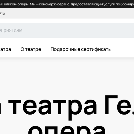
 Геликон-оперы. Мы — консьерж-сервис, предоставляющий услуги по брониро
/16
еатра
О театре
Подарочные сертификаты
 театра Ге
опера