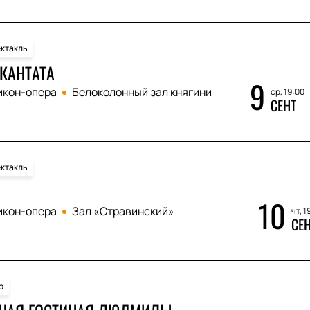
ктакль
КАНТАТА
9
икон-опера
Белоколонный зал княгини
ср, 19:00
СЕНТ
ктакль
10
икон-опера
Зал «Стравинский»
чт, 1
СЕ
р