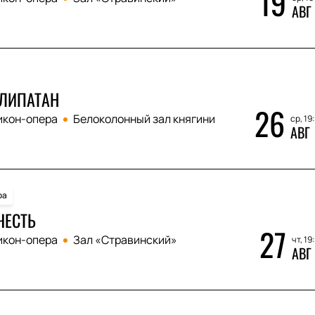
19
АВГ
ЛИПАТАН
26
икон-опера
Белоколонный зал княгини
ср, 19
АВГ
ра
ЧЕСТЬ
27
икон-опера
Зал «Стравинский»
чт, 19
АВГ