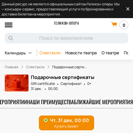
Данный ресурс не является официальным сайтом Геликон-оперы. Мы
— консьерж-сервис, предоставляющий услуги по бронированию и
доставке билетов на мероприятия.
ГЕЛИКОН-ОПЕРА
0
Спектакли
Новости театра
О театре
Под
Календарь
Главная
Спектакли
Подарочные серти...
Подарочные сертификаты
Gift certificate
Сертификат
0+
31 дек.
00:00
МЕРОПРИЯТИИ
НАШИ ПРЕИМУЩЕСТВА
БЛИЖАЙШИЕ МЕРОПРИЯТИЯ