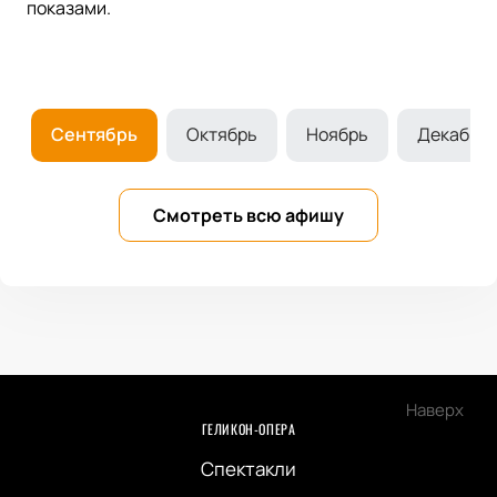
показами.
т
Сентябрь
Октябрь
Ноябрь
Декабрь
Смотреть всю афишу
Наверх
ГЕЛИКОН-ОПЕРА
Спектакли