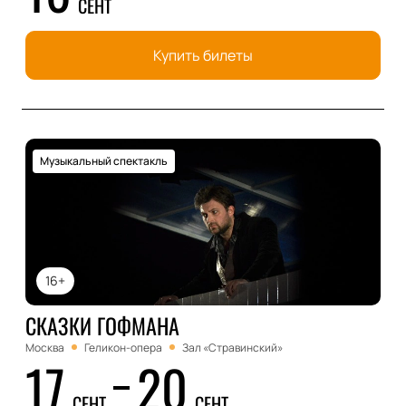
СЕНТ
Купить билеты
Музыкальный спектакль
16+
СКАЗКИ ГОФМАНА
Москва
Геликон-опера
Зал «Стравинский»
17
20
СЕНТ
СЕНТ