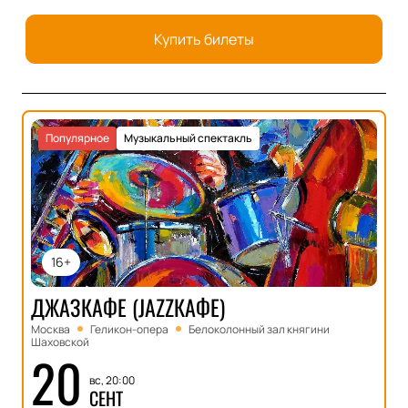
Купить билеты
Популярное
Музыкальный спектакль
16+
ДЖАЗКАФЕ (JAZZКАФЕ)
Москва
Геликон-опера
Белоколонный зал княгини
Шаховской
20
вс, 20:00
СЕНТ