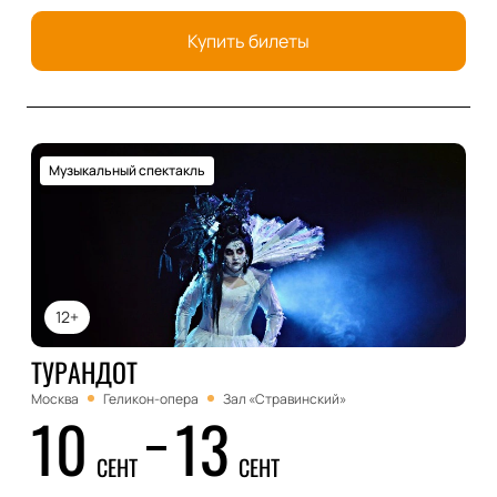
Купить билеты
Музыкальный спектакль
12+
ТУРАНДОТ
Москва
Геликон-опера
Зал «Стравинский»
10
13
СЕНТ
СЕНТ