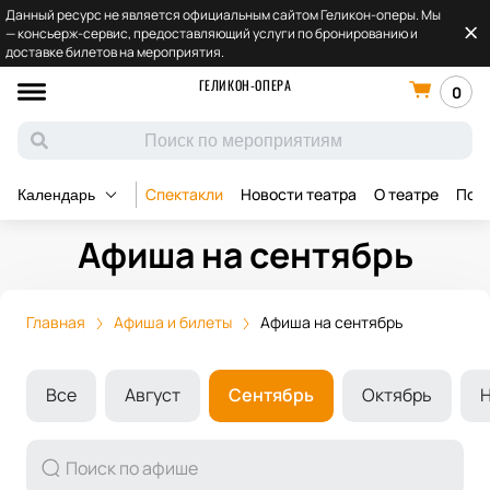
Данный ресурс не является официальным сайтом Геликон-оперы. Мы
— консьерж-сервис, предоставляющий услуги по бронированию и
доставке билетов на мероприятия.
ГЕЛИКОН-ОПЕРА
0
Спектакли
Новости театра
О театре
Под
Календарь
Афиша на сентябрь
Главная
Афиша и билеты
Афиша на сентябрь
Все
Август
Сентябрь
Октябрь