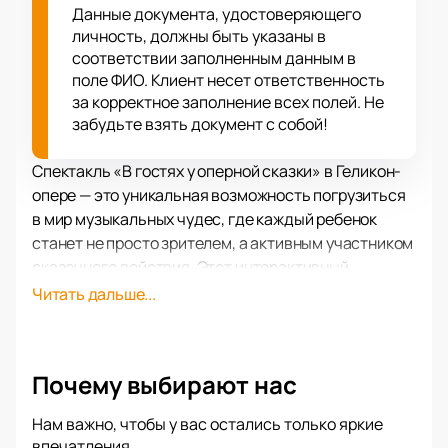
Данные документа, удостоверяющего
личность, должны быть указаны в
соответствии заполненным данным в
поле ФИО. Клиент несет ответственность
за корректное заполнение всех полей. Не
забудьте взять документ с собой!
Спектакль «В гостях у оперной сказки» в Геликон-
опере — это уникальная возможность погрузиться
в мир музыкальных чудес, где каждый ребенок
станет не просто зрителем, а активным участником
сказочного действия. Этот интерактивный
спектакль, созданный по сценарию Марины
Читать дальше...
Скалкиной, в постановке режиссера Ильи Ильина,
предлагает юным зрителям и их родителям
отправиться в увлекательное путешествие по
Почему выбирают нас
шедеврам оперной классики.
Геликон-опера, известная своими инновационными
Нам важно, чтобы у вас остались только яркие
подходами и современными техническими
впечатления