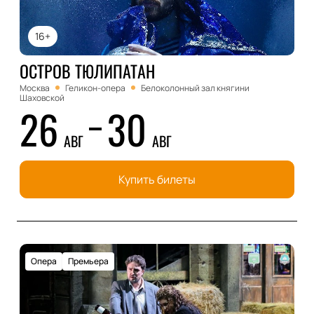
16+
ОСТРОВ ТЮЛИПАТАН
Москва
Геликон-опера
Белоколонный зал княгини
Шаховской
26
30
АВГ
АВГ
Купить билеты
Опера
Премьера