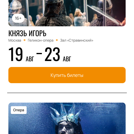
16+
КНЯЗЬ ИГОРЬ
Москва
Геликон-опера
Зал «Стравинский»
19
23
АВГ
АВГ
Купить билеты
Опера