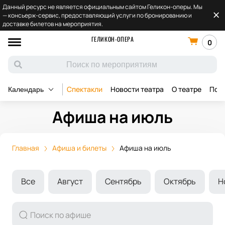
Данный ресурс не является официальным сайтом Геликон-оперы. Мы
— консьерж-сервис, предоставляющий услуги по бронированию и
доставке билетов на мероприятия.
ГЕЛИКОН-ОПЕРА
0
Спектакли
Новости театра
О театре
Под
Календарь
Афиша на июль
Главная
Афиша и билеты
Афиша на июль
Все
Август
Сентябрь
Октябрь
Н