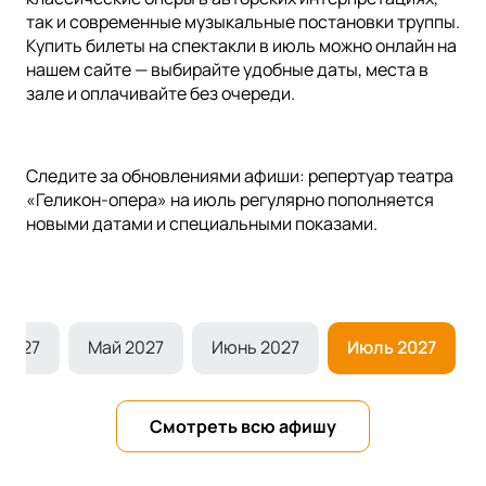
так и современные музыкальные постановки труппы.
Купить билеты на спектакли в июль можно онлайн на
нашем сайте — выбирайте удобные даты, места в
зале и оплачивайте без очереди.
Следите за обновлениями афиши: репертуар театра
«Геликон-опера» на июль регулярно пополняется
новыми датами и специальными показами.
 2027
Май 2027
Июнь 2027
Июль 2027
Смотреть всю афишу