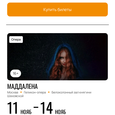
Купить билеты
Опера
16+
МАДДАЛЕНА
Москва
Геликон-опера
Белоколонный зал княгини
Шаховской
11
14
НОЯБ
НОЯБ