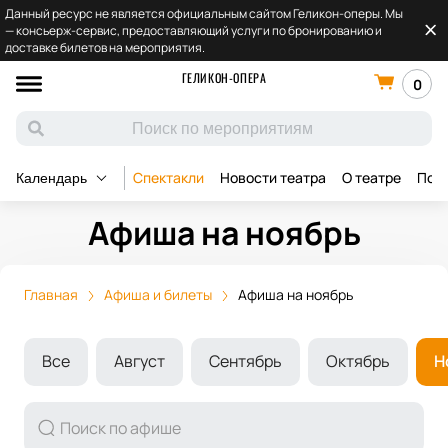
Данный ресурс не является официальным сайтом Геликон-оперы. Мы
— консьерж-сервис, предоставляющий услуги по бронированию и
доставке билетов на мероприятия.
ГЕЛИКОН-ОПЕРА
0
Спектакли
Новости театра
О театре
Под
Календарь
Афиша на ноябрь
Главная
Афиша и билеты
Афиша на ноябрь
Все
Август
Сентябрь
Октябрь
Н