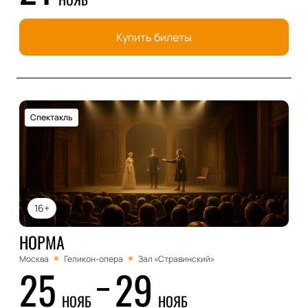
Купить билеты
Спектакль
16+
НОРМА
Москва
Геликон-опера
Зал «Стравинский»
25
29
НОЯБ
НОЯБ