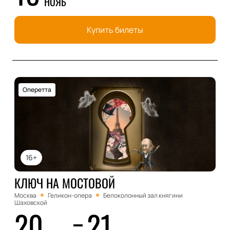
НОЯБ
Купить билеты
Оперетта
16+
КЛЮЧ НА МОСТОВОЙ
Москва
Геликон-опера
Белоколонный зал княгини
Шаховской
20
21