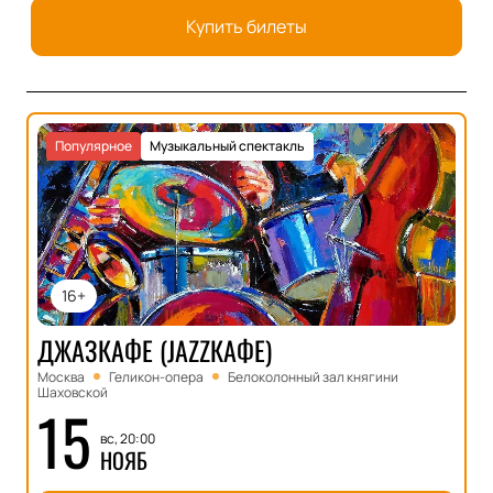
Купить билеты
Популярное
Музыкальный спектакль
16+
ДЖАЗКАФЕ (JAZZКАФЕ)
Москва
Геликон-опера
Белоколонный зал княгини
Шаховской
15
вс, 20:00
НОЯБ