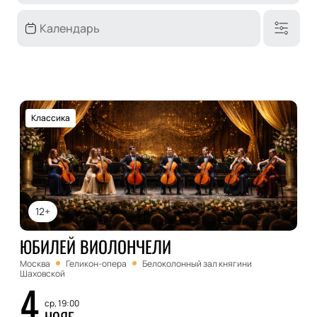
Классика
12+
ЮБИЛЕЙ ВИОЛОНЧЕЛИ
Москва
Геликон-опера
Белоколонный зал княгини
Шаховской
4
ср, 19:00
НОЯБ