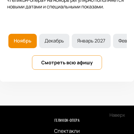
новыми датами и специальными показами.
ь
Ноябрь
Декабрь
Январь 2027
Феврал
Смотреть всю афишу
Наверх
ГЕЛИКОН-ОПЕРА
Спектакли