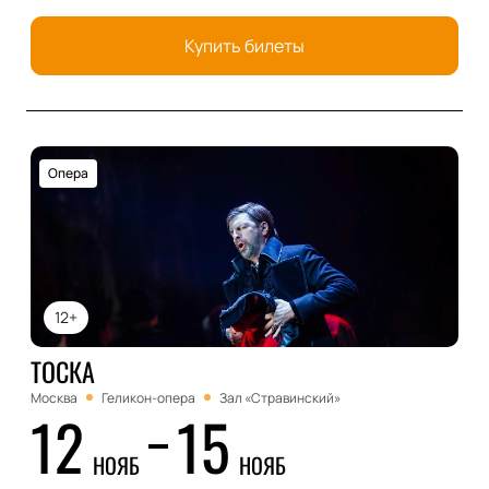
Купить билеты
Опера
12+
ТОСКА
Москва
Геликон-опера
Зал «Стравинский»
12
15
НОЯБ
НОЯБ