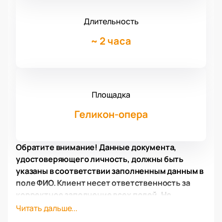
Длительность
~
2 часа
Площадка
Геликон-опера
Обратите внимание! Данные документа,
удостоверяющего личность, должны быть
указаны в соответствии заполненным данным в
поле ФИО. Клиент несет ответственность за
корректное заполнение всех полей. Не
забудьте взять документ с собой!
Читать дальше...