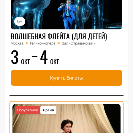
6+
ВОЛШЕБНАЯ ФЛЕЙТА (ДЛЯ ДЕТЕЙ)
Москва
Геликон-опера
Зал «Стравинский»
3
4
ОКТ
ОКТ
Купить билеты
Популярное
Драма