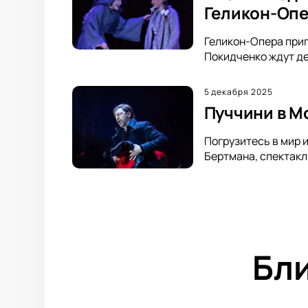
Геликон-Оп
Геликон-Опера приг
Покидченко ждут де
5 декабря 2025
Пуччини в М
Погрузитесь в мир 
Бертмана, спектакл
Бл