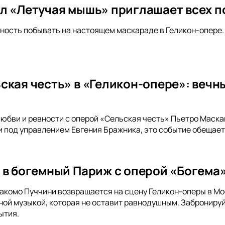
л «Летучая мышь» приглашает всех п
ность побывать на настоящем маскараде в Геликон-опере.
ская честь» в «Геликон-опере»: вечн
любви и ревности с оперой «Сельская честь» Пьетро Маска
 под управлением Евгения Бражника, это событие обещае
 в богемный Париж с оперой «Богема»
акомо Пуччини возвращается на сцену Геликон-оперы в Мо
ной музыкой, которая не оставит равнодушным. Забронируй
ытия.