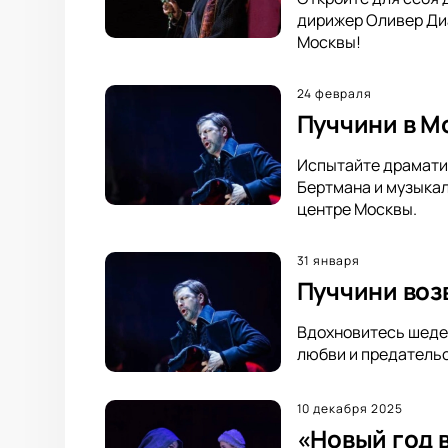
дирижер Оливер Диа
Москвы!
24 февраля
Пуччини в М
Испытайте драматиз
Бертмана и музыка
центре Москвы.
31 января
Пуччини воз
Вдохновитесь шедев
любви и предатель
10 декабря 2025
«Новый год 