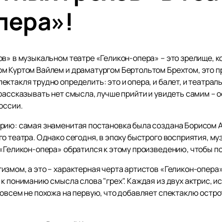
пера»!
в» в музыкальном театре «Геликон-опера» – это зрелище, к
м Куртом Вайлем и драматургом Бертольтом Брехтом, это 
ктакля трудно определить: это и опера, и балет, и театрал
рассказывать нет смысла, лучше прийти и увидеть самим – 
России.
рию: самая знаменитая постановка была создана Борисом 
о театра. Однако сегодня, в эпоху быстрого восприятия, м
«Геликон-опера» обратился к этому произведению, чтобы по
змом, а это – характерная черта артистов «Геликон-опера»
к пониманию смысла слова "грех". Каждая из двух актрис, 
совсем не похожа на первую, что добавляет спектаклю остр