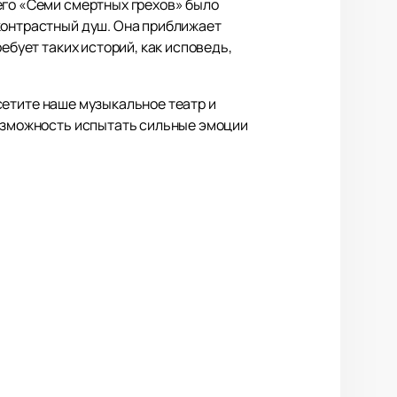
его «Семи смертных грехов» было
контрастный душ. Она приближает
ебует таких историй, как исповедь,
сетите наше музыкальное театр и
возможность испытать сильные эмоции