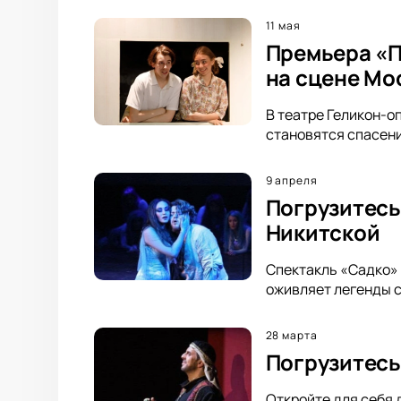
11 мая
Премьера «П
на сцене Мо
В театре Геликон-о
становятся спасени
9 апреля
Погрузитесь
Никитской
Спектакль «Садко» 
оживляет легенды с
28 марта
Погрузитесь
Откройте для себя 