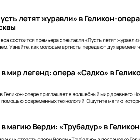
усть летят журавли» в Геликон-опера
сквы
пера состоится премьера спектакля «Пусть летят журавли».
ем. Узнайте, как молодые артисты передают дух времени 
 в мир легенд: опера «Садко» в Гели
в Геликон-опере приглашает в волшебный мир древнего Н
 помощью современных технологий. Ощутите магию истории
 в магию Верди: «Трубадур» в Гелико
драму и страсть оперы Верди «Трубадур» в постановке Ге