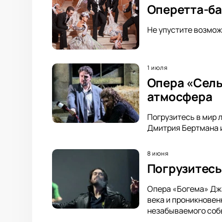
Оперетта-ба
Не упустите возмож
1 июля
Опера «Сель
атмосфера
Погрузитесь в мир 
Дмитрия Бертмана и
8 июня
Погрузитесь
Опера «Богема» Дж
века и проникновен
незабываемого соб