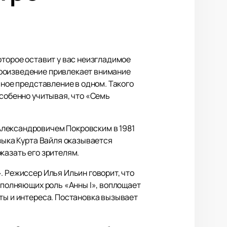
оторое оставит у вас неизгладимое
произведение привлекает внимание
ьное представление в одном. Такого
особенно учитывая, что «Семь
Александровичем Покровским в 1981
узыка Курта Вайля оказывается
казать его зрителям.
. Режиссер Илья Ильин говорит, что
исполняющих роль «Анны I», воплощает
оты и интереса. Постановка вызывает