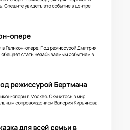
. Спешите увидеть это событие в центре
кон-опере
 в Геликон-опере. Под режиссурой Дмитрия
ь обещает стать незабываемым событием в
 под режиссурой Бертмана
икон-оперы в Москве. Окунитесь в мир
кальным сопровождением Валерия Кирьянова.
азка для всей семьи в