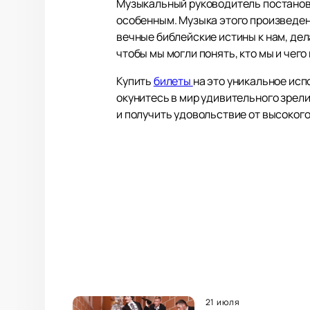
Музыкальный руководитель постановк
особенным. Музыка этого произведен
вечные библейские истины к нам, дел
чтобы мы могли понять, кто мы и чего
Купить
билеты
на это уникальное исп
окунитесь в мир удивительного зрел
и получить удовольствие от высокого
21 июля