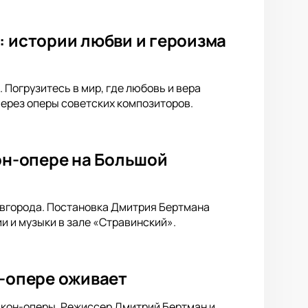
: истории любви и героизма
 Погрузитесь в мир, где любовь и вера
через оперы советских композиторов.
кон-опере на Большой
овгорода. Постановка Дмитрия Бертмана
 и музыки в зале «Стравинский».
н-опере оживает
ликон-оперы. Режиссер Дмитрий Бертман и