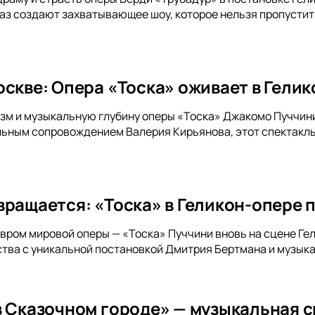
з создают захватывающее шоу, которое нельзя пропустить
оскве: Опера «Тоска» оживает в Гели
м и музыкальную глубину оперы «Тоска» Джакомо Пуччини
льным сопровождением Валерия Кирьянова, этот спектакл
вращается: «Тоска» в Геликон-опере
ром мировой оперы — «Тоска» Пуччини вновь на сцене Гел
ства с уникальной постановкой Дмитрия Бертмана и музы
в Сказочном городе» — музыкальная ск