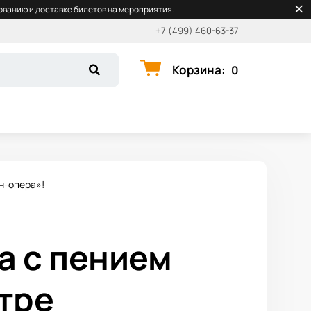
ванию и доставке билетов на мероприятия.
+7 (499) 460-63-37
Корзина
:
0
н-опера»!
а с пением
тре