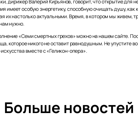
и, дирижер Валерий Кирьянов, говорит, что открытие для н
ия имеет особую энергетику, способную очищать душу, как 
ая их настолько актуальными. Время, в котором мы живем, тр
 нам нужно.
олнение «Семи смертных грехов» можно на нашем сайте. По
ища, которое никого не оставит равнодушным. Не упустите 
 искусства вместе с «Геликон-опера».
Больше новостей