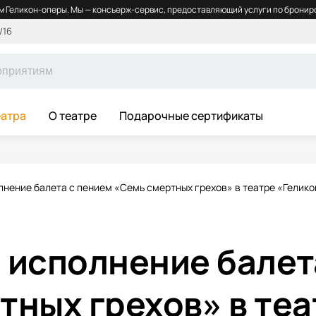
 Геликон-оперы. Мы — консьерж-сервис, предоставляющий услуги по брониро
/16
еатра
О театре
Подарочные сертификаты
лнение балета с пением «Семь смертных грехов» в театре «Гелико
 исполнение балет
тных грехов» в теа