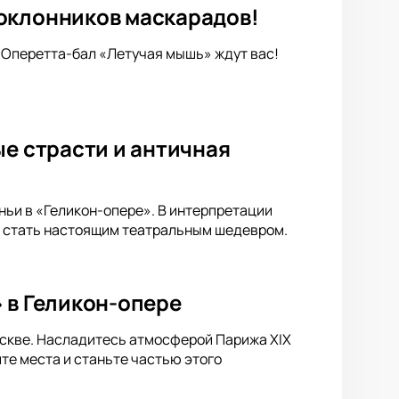
оклонников маскарадов!
 Оперетта-бал «Летучая мышь» ждут вас!
ые страсти и античная
ньи в «Геликон-опере». В интерпретации
т стать настоящим театральным шедевром.
 в Геликон-опере
скве. Насладитесь атмосферой Парижа XIX
те места и станьте частью этого