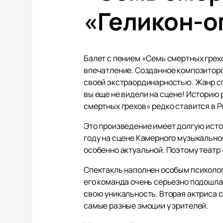
«Геликон-о
Балет с пением «Семь смертных грехо
впечатление. Созданное композиторо
своей экстраординарностью. Жанр спе
вы еще не видели на сцене! Историю 
смертных грехов» редко ставится в 
Это произведение имеет долгую исто
году на сцене Камерного музыкальног
особенно актуальной. Поэтому театр 
Спектакль наполнен особым психологи
его команда очень серьезно подошла 
свою уникальность. Вторая актриса 
самые разные эмоции у зрителей.