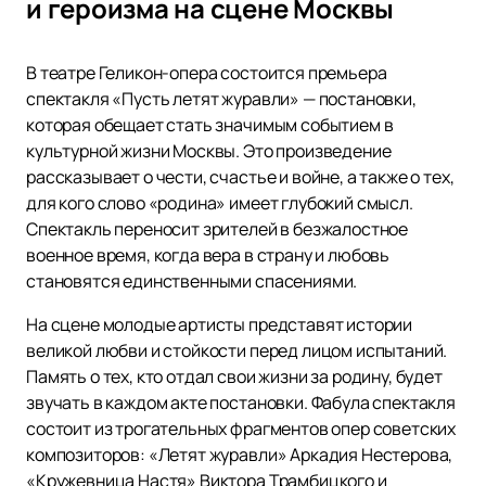
и героизма на сцене Москвы
В театре Геликон-опера состоится премьера
спектакля «Пусть летят журавли» — постановки,
которая обещает стать значимым событием в
культурной жизни Москвы. Это произведение
рассказывает о чести, счастье и войне, а также о тех,
для кого слово «родина» имеет глубокий смысл.
Спектакль переносит зрителей в безжалостное
военное время, когда вера в страну и любовь
становятся единственными спасениями.
На сцене молодые артисты представят истории
великой любви и стойкости перед лицом испытаний.
Память о тех, кто отдал свои жизни за родину, будет
звучать в каждом акте постановки. Фабула спектакля
состоит из трогательных фрагментов опер советских
композиторов: «Летят журавли» Аркадия Нестерова,
«Кружевница Настя» Виктора Трамбицкого и