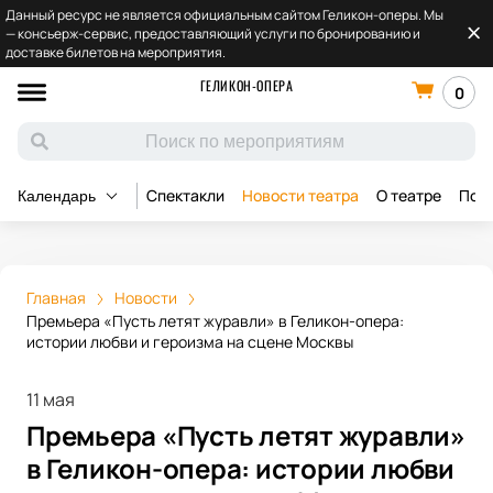
Данный ресурс не является официальным сайтом Геликон-оперы. Мы
— консьерж-сервис, предоставляющий услуги по бронированию и
доставке билетов на мероприятия.
ГЕЛИКОН-ОПЕРА
0
Спектакли
Новости театра
О театре
Под
Календарь
Главная
Новости
Премьера «Пусть летят журавли» в Геликон-опера:
истории любви и героизма на сцене Москвы
11 мая
Премьера «Пусть летят журавли»
в Геликон-опера: истории любви