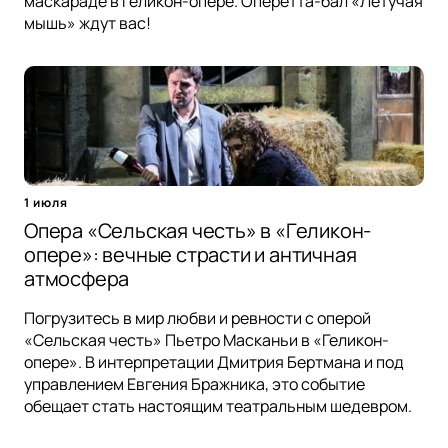
маскараде в Геликон-опере. Оперетта-бал «Летучая
мышь» ждут вас!
1 июля
Опера «Сельская честь» в «Геликон-
опере»: вечные страсти и античная
атмосфера
Погрузитесь в мир любви и ревности с оперой
«Сельская честь» Пьетро Масканьи в «Геликон-
опере». В интерпретации Дмитрия Бертмана и под
управлением Евгения Бражника, это событие
обещает стать настоящим театральным шедевром.