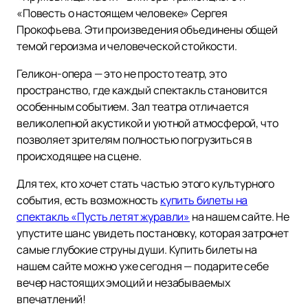
«Повесть о настоящем человеке» Сергея
Прокофьева. Эти произведения объединены общей
темой героизма и человеческой стойкости.
Геликон-опера — это не просто театр, это
пространство, где каждый спектакль становится
особенным событием. Зал театра отличается
великолепной акустикой и уютной атмосферой, что
позволяет зрителям полностью погрузиться в
происходящее на сцене.
Для тех, кто хочет стать частью этого культурного
события, есть возможность
купить билеты на
спектакль «Пусть летят журавли»
на нашем сайте. Не
упустите шанс увидеть постановку, которая затронет
самые глубокие струны души. Купить билеты на
нашем сайте можно уже сегодня — подарите себе
вечер настоящих эмоций и незабываемых
впечатлений!