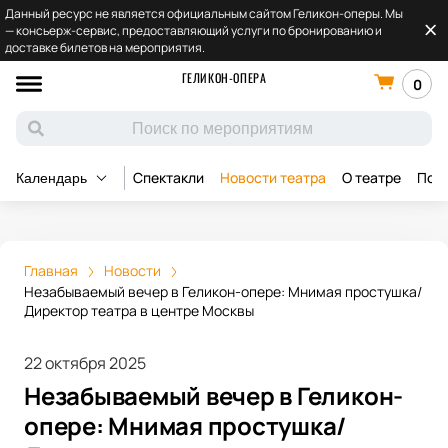
Данный ресурс не является официальным сайтом Геликон-оперы. Мы
— консьерж-сервис, предоставляющий услуги по бронированию и
доставке билетов на мероприятия.
ГЕЛИКОН-ОПЕРА
0
Спектакли
Новости театра
О театре
Под
Календарь
Главная
Новости
Незабываемый вечер в Геликон-опере: Мнимая простушка/
Директор театра в центре Москвы
22 октября 2025
Незабываемый вечер в Геликон-
опере: Мнимая простушка/