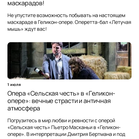
маскарадов!
Не упустите возможность побывать на настоящем
маскараде в Геликон-опере. Оперетта-бал «Летучая
мышь» ждут вас!
1 июля
Опера «Сельская честь» в «Геликон-
опере»: вечные страсти и античная
атмосфера
Погрузитесь в мир любви и ревности с оперой
«Сельская честь» Пьетро Масканьи в «Геликон-
опере». В интерпретации Дмитрия Бертмана и под