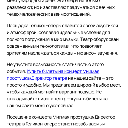
международной арене. Эти оперы не только
развлекают, но и заставляют задуматься о вечных
темах человеческих взаимоотношений.
Площадка Геликон-оперы славится своей акустикой
и атмосферой, создавая идеальные условия для
полного погружения в мир музыки. Театр оборудован
современными технологиями, что позволяет
зрителям наслаждаться каждым нюансом звучания.
Не упустите возможность стать частью этого
события.
Купить билеты на концерт Мнимая
простушка/Директор театра
на нашем сайте — это
просто и удобно. Мы предлагаем широкий выбор мест,
чтобы каждый мог найти вариант по душе. Не
откладывайте визит в театр — купить билеты на
нашем сайте можно уже сейчас.
Посещение концерта Мнимая простушка/Директор
театра в Геликон-опере станет незабываемым