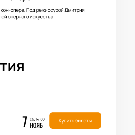
ликон-опере. Под режиссурой Дмитрия
ей оперного искусства.
тия
7
сб, 14:00
Купить билеты
НОЯБ