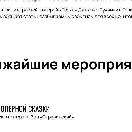
интриг и страстей с оперой «Тоска» Джакомо Пуччини в Ге
ь обещает стать незабываемым событием для всех ценител
ижайшие мероприя
У ОПЕРНОЙ СКАЗКИ
икон-опера
Зал «Стравинский»