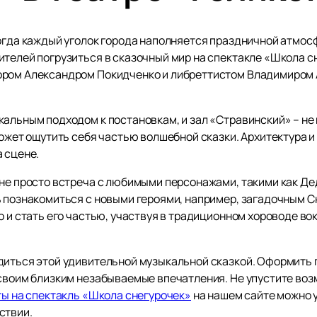
огда каждый уголок города наполняется праздничной атмосф
ителей погрузиться в сказочный мир на спектакле «Школа с
ором Александром Покидченко и либреттистом Владимиром 
альным подходом к постановкам, и зал «Стравинский» – не 
может ощутить себя частью волшебной сказки. Архитектура 
 сцене.
 не просто встреча с любимыми персонажами, такими как Де
ь познакомиться с новыми героями, например, загадочным С
о и стать его частью, участвуя в традиционном хороводе во
диться этой удивительной музыкальной сказкой. Оформить п
 своим близким незабываемые впечатления. Не упустите во
ты на спектакль «Школа снегурочек»
на нашем сайте можно 
ствии.