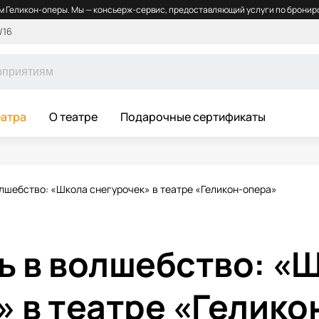
 Геликон-оперы. Мы — консьерж-сервис, предоставляющий услуги по брониро
/16
еатра
О театре
Подарочные сертификаты
олшебство: «Школа снегурочек» в театре «Геликон-опера»
ь в волшебство: «
» в театре «Гелико