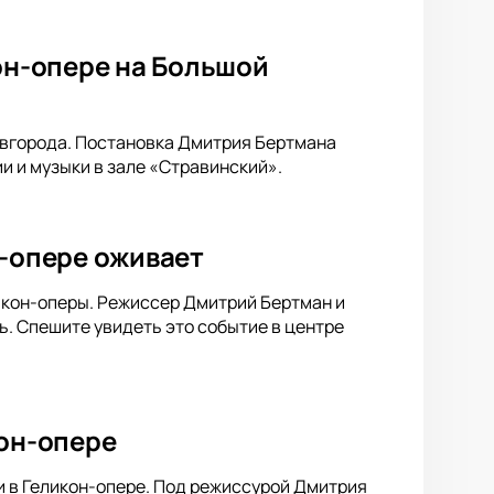
кон-опере на Большой
овгорода. Постановка Дмитрия Бертмана
 и музыки в зале «Стравинский».
н-опере оживает
ликон-оперы. Режиссер Дмитрий Бертман и
. Спешите увидеть это событие в центре
кон-опере
 в Геликон-опере. Под режиссурой Дмитрия