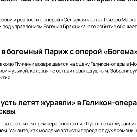
любви и ревности с оперой «Сельская честь» Пьетро Маска
 под управлением Евгения Бражника, это событие обещае
 в богемный Париж с оперой «Богема»
акомо Пуччини возвращается на сцену Геликон-оперы в Мо
ной музыкой, которая не оставит равнодушным. Забронируй
ытия.
усть летят журавли» в Геликон-опера
сквы
пера состоится премьера спектакля «Пусть летят журавли».
ем. Узнайте, как молодые артисты передают дух времени 