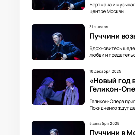
Бертмана и музыка
центре Москвы.
31 января
Пуччини воз
Вдохновитесь шедев
любви и предатель
10 декабря 2025
«Новый год 
Геликон-Оп
Геликон-Опера приг
Покидченко ждут де
5 декабря 2025
Пуччини в М