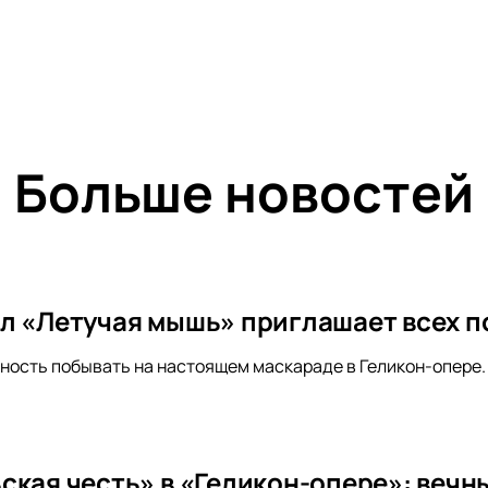
Больше новостей
л «Летучая мышь» приглашает всех п
ность побывать на настоящем маскараде в Геликон-опере.
ская честь» в «Геликон-опере»: вечн