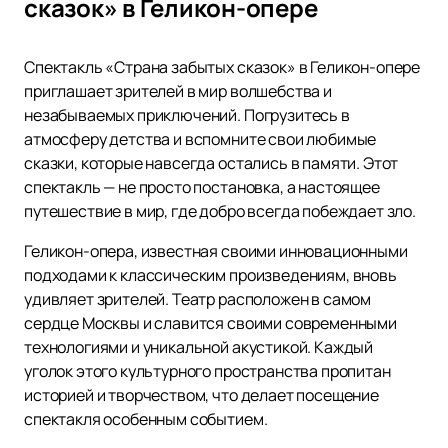
сказок» в Геликон-опере
Спектакль «Страна забытых сказок» в Геликон-опере
приглашает зрителей в мир волшебства и
незабываемых приключений. Погрузитесь в
атмосферу детства и вспомните свои любимые
сказки, которые навсегда остались в памяти. Этот
спектакль — не просто постановка, а настоящее
путешествие в мир, где добро всегда побеждает зло.
Геликон-опера, известная своими инновационными
подходами к классическим произведениям, вновь
удивляет зрителей. Театр расположен в самом
сердце Москвы и славится своими современными
технологиями и уникальной акустикой. Каждый
уголок этого культурного пространства пропитан
историей и творчеством, что делает посещение
спектакля особенным событием.