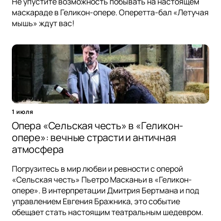
Не упустите возможность побывать на настоящем
маскараде в Геликон-опере. Оперетта-бал «Летучая
мышь» ждут вас!
1 июля
Опера «Сельская честь» в «Геликон-
опере»: вечные страсти и античная
атмосфера
Погрузитесь в мир любви и ревности с оперой
«Сельская честь» Пьетро Масканьи в «Геликон-
опере». В интерпретации Дмитрия Бертмана и под
управлением Евгения Бражника, это событие
обещает стать настоящим театральным шедевром.