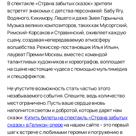
В спектакле «Страна забытых сказок» зрители
встретят знакомых с детства персонажей: Бабу Ягу,
Водяного, Кикимору, Лешего и даже Змея Горыныча.
Музыка великих композиторов, таких как Мусоргский,
Римский-Корсаков и Стравинский, оживляет каждую
сцену, создавая непередаваемую атмосферу
волшебства. Режиссер-постановщик Илья Ильин,
лауреат Премии Москвы, вместе с командой
талантливых художников и хореографов, воплощает
на сцене настоящие чудеса с помощью мультимедиа
и спецэффектов.
Не упустите возможность стать частью этого
незабываемого события. Спешите, ведь количество
мест ограничено. Пусть ваше сердце вновь
наполнится светом и добротой, которые дарят нам
сказки.
Купить билеты на спектакль «Страна забытых
сказок» в Геликон-опере
на нашем сайте – это первый
шаг к встрече с любимыми героями и погружению в