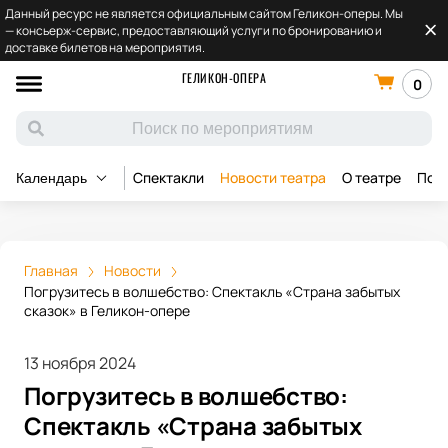
Данный ресурс не является официальным сайтом Геликон-оперы. Мы
— консьерж-сервис, предоставляющий услуги по бронированию и
доставке билетов на мероприятия.
ГЕЛИКОН-ОПЕРА
0
Спектакли
Новости театра
О театре
Под
Календарь
Главная
Новости
Погрузитесь в волшебство: Спектакль «Страна забытых
сказок» в Геликон-опере
13 ноября 2024
Погрузитесь в волшебство:
Спектакль «Страна забытых