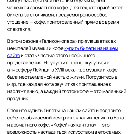
смогут насладиться не только музыкой, но и
чашечкой ароматного кофе. Для тех, кто приобретет
билеты за столиками, предусмотрено особое
угощение — кофе, приготовленный прямо во время
спектакля.
В этом сезоне «Геликон-опера» приглашает всех
ценителей музыки и кофе
купить билеты на нашем
сайте
и стать частью этого необычного
представления. Не упустите шанс окунуться в
атмосферу Лейпцига XVIII века, где музыка и кофе
были неотъемлемой частью жизни. Погрузитесь в
мир, где каждая нота звучит как приглашение к
наслаждению, а каждый глоток кофе — это маленький
праздник.
Спешите купить билеты на нашем сайте и подарите
себе незабываемый вечер в компании великого Баха
и ароматного кофе. «Кофейная кантата» — это
возможность насладиться искусством в его самых