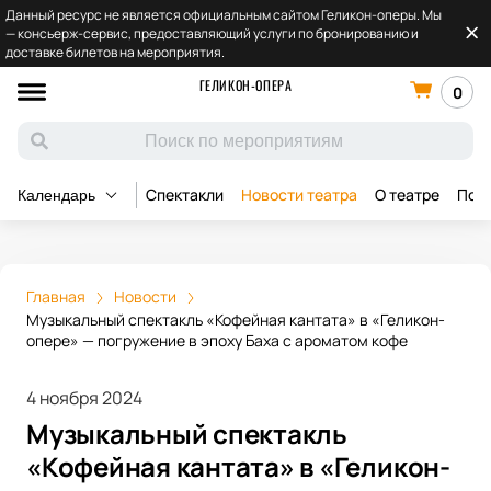
Данный ресурс не является официальным сайтом Геликон-оперы. Мы
— консьерж-сервис, предоставляющий услуги по бронированию и
доставке билетов на мероприятия.
ГЕЛИКОН-ОПЕРА
0
Спектакли
Новости театра
О театре
Под
Календарь
Главная
Новости
Музыкальный спектакль «Кофейная кантата» в «Геликон-
опере» — погружение в эпоху Баха с ароматом кофе
4 ноября 2024
Музыкальный спектакль
«Кофейная кантата» в «Геликон-