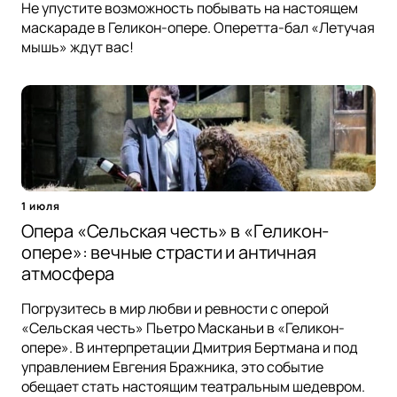
Не упустите возможность побывать на настоящем
маскараде в Геликон-опере. Оперетта-бал «Летучая
мышь» ждут вас!
1 июля
Опера «Сельская честь» в «Геликон-
опере»: вечные страсти и античная
атмосфера
Погрузитесь в мир любви и ревности с оперой
«Сельская честь» Пьетро Масканьи в «Геликон-
опере». В интерпретации Дмитрия Бертмана и под
управлением Евгения Бражника, это событие
обещает стать настоящим театральным шедевром.