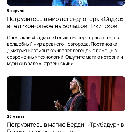
9 апреля
Погрузитесь в мир легенд: опера «Садко»
в Геликон-опере на Большой Никитской
Спектакль «Садко» в Геликон-опере приглашает в
волшебный мир древнего Новгорода. Постановка
Дмитрия Бертмана оживляет легенды с помощью
современных технологий. Ощутите магию истории и
музыки в зале «Стравинский».
28 марта
Погрузитесь в магию Верди: «Трубадур» в
Геликон-опере оживает