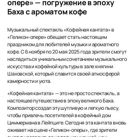
опере» — погружение в эпоху
Баха с ароматом кофе
Музыкальный спектакль «Кофейная кантата» в
«Геликон-опере» обещает стать настоящим
праздником для любителей музыки и ароматного
кофе. С 6 ноября по 20 мая 2025 года зрители смогут
насладиться уникальным сочетанием музыкального
искусства и кофейной культуры в зале княгини
Шаховской, который славится своей атмосферой
камерности и уюта.
«Кофейная кантата» — это не просто спектакль, а
настоящее путешествие в эпоху великого Баха.
Композитор создал эту шутливую и легкую пьесу,
чтобы привлечь посетителей в кофейный дом
Циммермана в Лейпциге. Сегодня эта кантата вновь
оживает на сцене «Геликон-оперы», где зрители