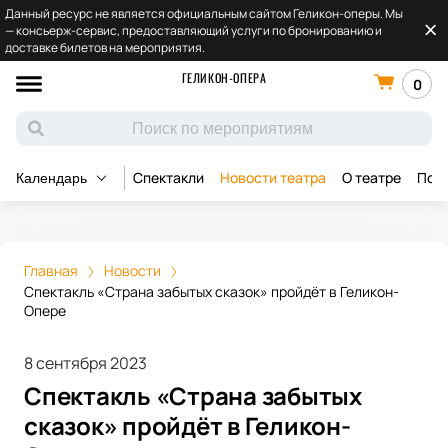
Данный ресурс не является официальным сайтом Геликон-оперы. Мы
— консьерж-сервис, предоставляющий услуги по бронированию и
доставке билетов на мероприятия.
ГЕЛИКОН-ОПЕРА
0
Спектакли
Новости театра
О театре
Под
Календарь
Главная
Новости
Спектакль «Страна забытых сказок» пройдёт в Геликон-
Опере
8 сентября 2023
Спектакль «Страна забытых
сказок» пройдёт в Геликон-