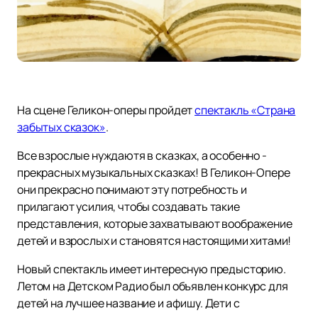
На сцене Геликон-оперы пройдет
спектакль «Страна
забытых сказок»
.
Все взрослые нуждаютя в сказках, а особенно -
прекрасных музыкальных сказках! В Геликон-Опере
они прекрасно понимают эту потребность и
прилагают усилия, чтобы создавать такие
представления, которые захватывают воображение
детей и взрослых и становятся настоящими хитами!
Новый спектакль имеет интересную предысторию.
Летом на Детском Радио был объявлен конкурс для
детей на лучшее название и афишу. Дети с