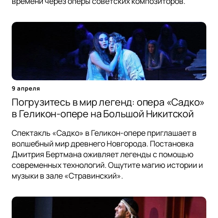
времени через оперы советских композиторов.
9 апреля
Погрузитесь в мир легенд: опера «Садко»
в Геликон-опере на Большой Никитской
Спектакль «Садко» в Геликон-опере приглашает в
волшебный мир древнего Новгорода. Постановка
Дмитрия Бертмана оживляет легенды с помощью
современных технологий. Ощутите магию истории и
музыки в зале «Стравинский».