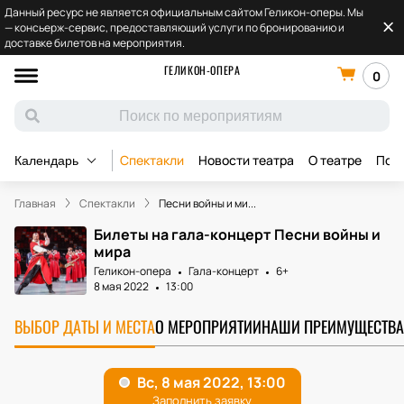
Данный ресурс не является официальным сайтом Геликон-оперы. Мы
— консьерж-сервис, предоставляющий услуги по бронированию и
доставке билетов на мероприятия.
ГЕЛИКОН-ОПЕРА
0
Спектакли
Новости театра
О театре
Под
Календарь
Главная
Спектакли
Песни войны и ми...
Билеты на гала-концерт Песни войны и
мира
Геликон-опера
Гала-концерт
6+
8 мая 2022
13:00
ВЫБОР ДАТЫ И МЕСТА
О МЕРОПРИЯТИИ
НАШИ ПРЕИМУЩЕСТВА