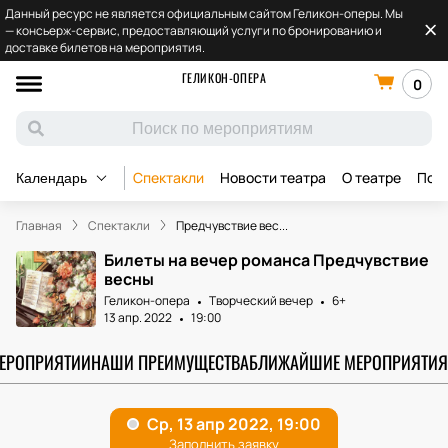
Данный ресурс не является официальным сайтом Геликон-оперы. Мы
— консьерж-сервис, предоставляющий услуги по бронированию и
доставке билетов на мероприятия.
ГЕЛИКОН-ОПЕРА
0
Спектакли
Новости театра
О театре
Под
Календарь
Главная
Спектакли
Предчувствие вес...
Билеты на вечер романса Предчувствие
весны
Геликон-опера
Творческий вечер
6+
13 апр. 2022
19:00
МЕРОПРИЯТИИ
НАШИ ПРЕИМУЩЕСТВА
БЛИЖАЙШИЕ МЕРОПРИЯТИЯ