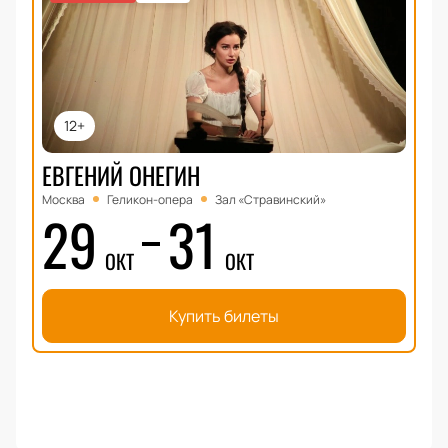
12+
ЕВГЕНИЙ ОНЕГИН
Москва
Геликон-опера
Зал «Стравинский»
29
31
ОКТ
ОКТ
Купить билеты