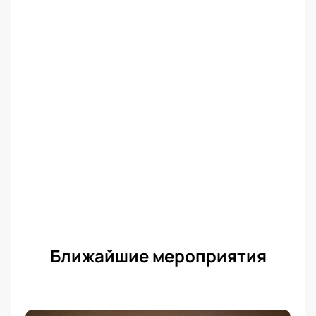
На концерте "Предчувствие весны" будут
исполнены старинные русские романсы "Утро
туманное", "Не уходи", "Я ехала домой",
"Хризантемы", современные "Белой акации гроздья
душистые", "Любовь - волшебная страна" и многие
другие.
Неповторимый вокал Нины Шацкой и виртуозное
сопровождение Александра Покидченко вызовут у
слушателей бурю эмоций - от искренней грусти до
теплой улыбки.
Билеты на концерт можно купить на нашем сайте
онлайн.
Ближайшие мероприятия