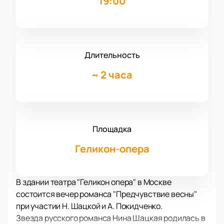
19:00
Длительность
~
2 часа
Площадка
Геликон-опера
В здании театра "Геликон опера" в Москве
состоится вечер романса "Предчувствие весны"
при участии Н. Шацкой и А. Покидченко.
Звезда русского романса Нина Шацкая родилась в