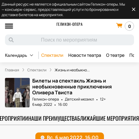
Данный ресурс не является официальным сайтом Геликон-оперы. Мы
— консьерж-сервис, предоставляющий услуги по бронированию и
доставке билетов на мероприятия.
ГЕЛИКОН-ОПЕРА
0
Спектакли
Новости театра
О театре
Под
Календарь
Главная
Спектакли
Жизнь и необыкно...
Билеты на спектакль Жизнь и
необыкновенные приключения
Оливера Твиста
Геликон-опера
Детский мюзикл
12+
6 мар. 2022
16:00
МЕРОПРИЯТИИ
НАШИ ПРЕИМУЩЕСТВА
БЛИЖАЙШИЕ МЕРОПРИЯТИЯ