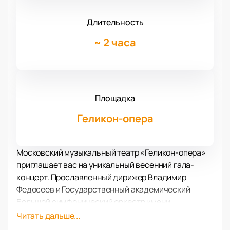
Длительность
~
2 часа
Площадка
Геликон-опера
Московский музыкальный театр «Геликон-опера»
приглашает вас на уникальный весенний гала-
концерт. Прославленный дирижер Владимир
Федосеев и Государственный академический
Большой симфонический оркестр имени
П.И.Чайковского выступят в зале «Стравинский» с
Читать дальше...
великолепной программой «ВОСХОЖДЕНИЕ».