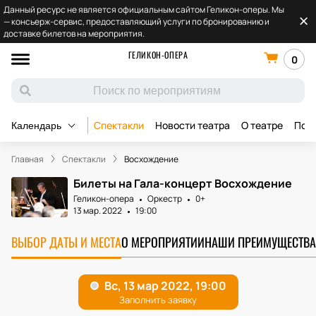
Данный ресурс не является официальным сайтом Геликон-оперы. Мы
— консьерж-сервис, предоставляющий услуги по бронированию и
доставке билетов на мероприятия.
ГЕЛИКОН-ОПЕРА
0
Спектакли
Новости театра
О театре
Под
Календарь
Главная
Спектакли
Восхождение
Билеты на Гала-концерт Восхождение
Геликон-опера
Оркестр
0+
13 мар. 2022
19:00
ВЫБОР ДАТЫ И МЕСТА
О МЕРОПРИЯТИИ
НАШИ ПРЕИМУЩЕСТВА