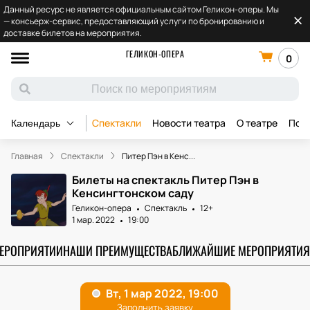
Данный ресурс не является официальным сайтом Геликон-оперы. Мы
— консьерж-сервис, предоставляющий услуги по бронированию и
доставке билетов на мероприятия.
ГЕЛИКОН-ОПЕРА
0
Спектакли
Новости театра
О театре
Под
Календарь
Главная
Спектакли
Питер Пэн в Кенс...
Билеты на спектакль Питер Пэн в
Кенсингтонском саду
Геликон-опера
Спектакль
12+
1 мар. 2022
19:00
МЕРОПРИЯТИИ
НАШИ ПРЕИМУЩЕСТВА
БЛИЖАЙШИЕ МЕРОПРИЯТИЯ