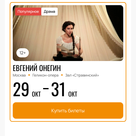
Популярное
Драма
12+
ЕВГЕНИЙ ОНЕГИН
Москва
Геликон-опера
Зал «Стравинский»
29
31
ОКТ
ОКТ
Купить билеты