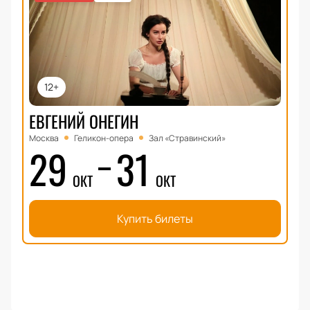
12+
ЕВГЕНИЙ ОНЕГИН
Москва
Геликон-опера
Зал «Стравинский»
29
31
ОКТ
ОКТ
Купить билеты