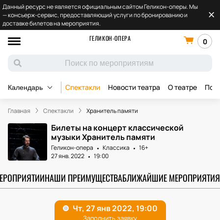
Данный ресурс не является официальным сайтом Геликон-оперы. Мы
— консьерж-сервис, предоставляющий услуги по бронированию и
доставке билетов на мероприятия.
ГЕЛИКОН-ОПЕРА
0
Спектакли
Новости театра
О театре
Под
Календарь
Главная
Спектакли
Хранитель памяти
Билеты на концерт классической
музыки Хранитель памяти
Геликон-опера
Классика
16+
27 янв. 2022
19:00
МЕРОПРИЯТИИ
НАШИ ПРЕИМУЩЕСТВА
БЛИЖАЙШИЕ МЕРОПРИЯТИЯ