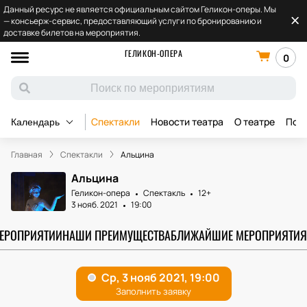
Данный ресурс не является официальным сайтом Геликон-оперы. Мы
— консьерж-сервис, предоставляющий услуги по бронированию и
доставке билетов на мероприятия.
ГЕЛИКОН-ОПЕРА
0
Спектакли
Новости театра
О театре
Под
Календарь
Главная
Спектакли
Альцина
Альцина
Геликон-опера
Спектакль
12+
3 нояб. 2021
19:00
МЕРОПРИЯТИИ
НАШИ ПРЕИМУЩЕСТВА
БЛИЖАЙШИЕ МЕРОПРИЯТИЯ