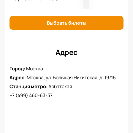
Вязникова и другие. Вместе артисты исполнят
арии, дуэты и ансамбли из знаменитых оперных
шедевров.
Купить билеты на концерт «Геликон.
Выбрать билеты
Продолжение…» в музыкальном театре «Геликон-
опера» вы можете на нашем сайте, используя
любую удобную для вас форму оплаты.
Адрес
Город
:
Москва
Адрес
:
Москва, ул. Большая Никитская, д. 19/16
Станция метро
:
Арбатская
+7 (499) 460-63-37