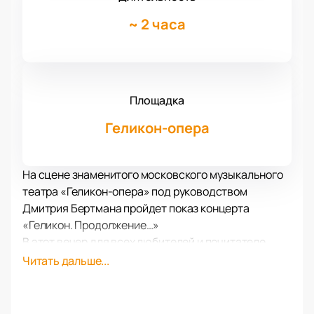
~
2 часа
Площадка
Геликон-опера
На сцене знаменитого московского музыкального
театра «Геликон-опера» под руководством
Дмитрия Бертмана пройдет показ концерта
«Геликон. Продолжение…»
В этот вечер для всех любителей и почитателе
оперного жанра на сцене знаменитого «Геликона»
Читать дальше...
состоится концерт его участников Молодежной
программы оперных артистов под названием
«Геликон. Продолжение...».