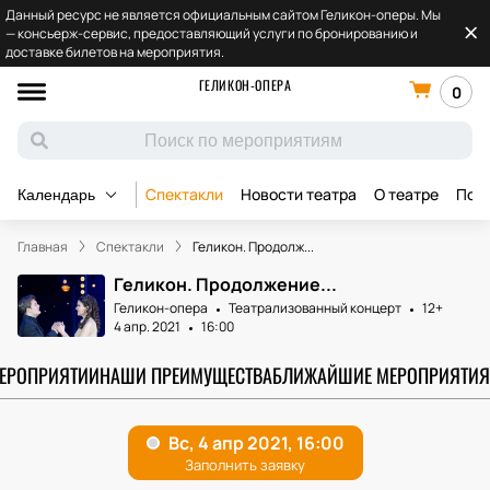
Данный ресурс не является официальным сайтом Геликон-оперы. Мы
— консьерж-сервис, предоставляющий услуги по бронированию и
доставке билетов на мероприятия.
ГЕЛИКОН-ОПЕРА
0
Спектакли
Новости театра
О театре
Под
Календарь
Главная
Спектакли
Геликон. Продолж...
Геликон. Продолжение...
Геликон-опера
Театрализованный концерт
12+
4 апр. 2021
16:00
МЕРОПРИЯТИИ
НАШИ ПРЕИМУЩЕСТВА
БЛИЖАЙШИЕ МЕРОПРИЯТИЯ