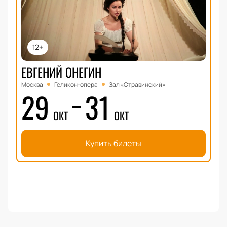
12+
ЕВГЕНИЙ ОНЕГИН
Москва
Геликон-опера
Зал «Стравинский»
29
31
ОКТ
ОКТ
Купить билеты