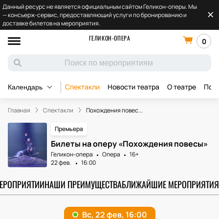
Данный ресурс не является официальным сайтом Геликон-оперы. Мы
— консьерж-сервис, предоставляющий услуги по бронированию и
доставке билетов на мероприятия.
ГЕЛИКОН-ОПЕРА
0
Спектакли
Новости театра
О театре
Под
Календарь
Главная
Спектакли
Похождения повес...
Премьера
Билеты на оперу «Похождения повесы»
Геликон-опера
Опера
16+
22 фев.
16:00
МЕРОПРИЯТИИ
НАШИ ПРЕИМУЩЕСТВА
БЛИЖАЙШИЕ МЕРОПРИЯТИЯ