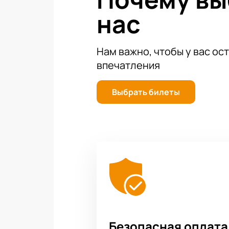
Чтобы не пропустить это яркое со
нас
себе место на одном из самых ожи
великолепной опереттой «Марица»
Нам важно, чтобы у вас ос
впечатления
Выбрать билеты
Безопасная оплата