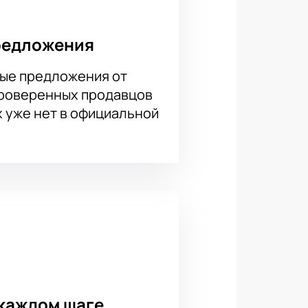
зволит вам заранее обеспечить
 сайте и насладиться
редложения
ые предложения от
проверенных продавцов
х уже нет в официальной
каждом шаге