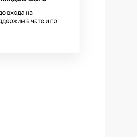
до входа на
держим в чате и по