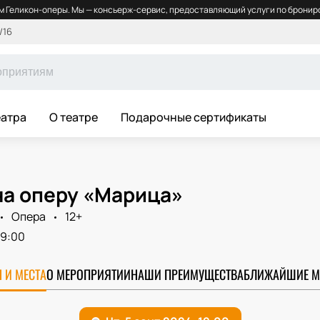
 Геликон-оперы. Мы — консьерж-сервис, предоставляющий услуги по брониро
/16
еатра
О театре
Подарочные сертификаты
на оперу «Марица»
Опера
12+
19:00
 И МЕСТА
О МЕРОПРИЯТИИ
НАШИ ПРЕИМУЩЕСТВА
БЛИЖАЙШИЕ М