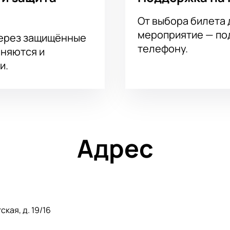
От выбора билета 
мероприятие — под
через защищённые
телефону.
аняются и
и.
Адрес
кая, д. 19/16