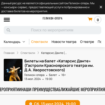
Данный ресурс не является официальным сайтом Геликон-оперы. Мы
— консьерж-сервис, предоставляющий услуги по бронированию и
доставке билетов на мероприятия.
ГЕЛИКОН-ОПЕРА
0
Спектакли
Новости театра
О театре
Под
Календарь
Главная
Спектакли
Катарсис Данте (...
Билеты на балет «Катарсис Данте»
(Гастроли Красноярского театра им.
Д.А. Хворостовского)
Геликон-опера
Балет
16+
13 июл. 2024
19:00
МЕРОПРИЯТИИ
НАШИ ПРЕИМУЩЕСТВА
БЛИЖАЙШИЕ МЕРОПРИЯТИЯ