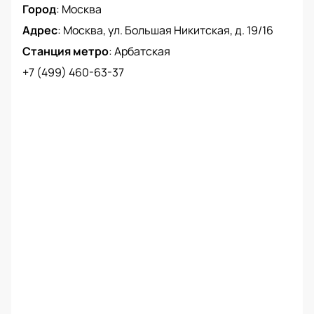
Город
:
Москва
театре Геликон-опера можно на нашем сайте. Мы
Адрес
:
Москва, ул. Большая Никитская, д. 19/16
гарантируем удобство и безопасность покупки
билетов. Не упустите возможность стать
Станция метро
:
Арбатская
свидетелем этого уникального спектакля и
+7 (499) 460-63-37
пережить незабываемые эмоции. Купить билеты
можно на нашем сайте.