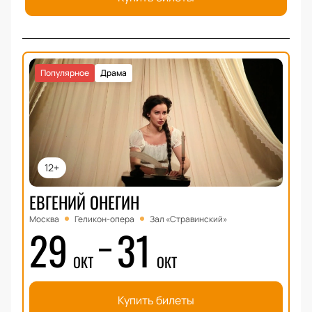
Популярное
Драма
12+
ЕВГЕНИЙ ОНЕГИН
Москва
Геликон-опера
Зал «Стравинский»
29
31
ОКТ
ОКТ
Купить билеты