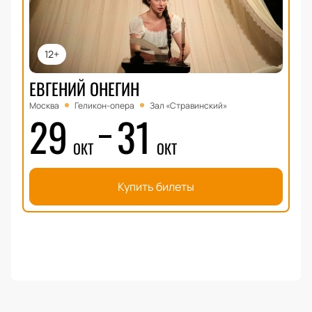
12+
ЕВГЕНИЙ ОНЕГИН
Москва
Геликон-опера
Зал «Стравинский»
29
31
ОКТ
ОКТ
Купить билеты