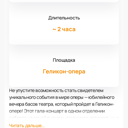
Длительность
~
2 часа
Площадка
Геликон-опера
Не упустите возможность стать свидетелем
уникального события в мире оперы — юбилейного
вечера басов театра, который пройдет в Геликон-
опере! Этот гала-концерт в одном отделении
соберет на одной сцене выдающихся артистов, чьи
мощные голоса и талант покоряют сердца
Читать дальше...