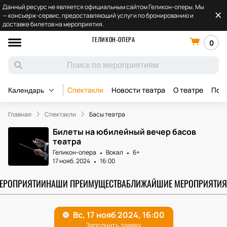
Данный ресурс не является официальным сайтом Геликон-оперы. Мы
— консьерж-сервис, предоставляющий услуги по бронированию и
доставке билетов на мероприятия.
ГЕЛИКОН-ОПЕРА
0
Спектакли
Новости театра
О театре
Под
Календарь
Главная
Спектакли
Басы театра
Билеты на юбилейный вечер басов
театра
Геликон-опера
Вокал
6+
17 нояб. 2024
16:00
МЕРОПРИЯТИИ
НАШИ ПРЕИМУЩЕСТВА
БЛИЖАЙШИЕ МЕРОПРИЯТИЯ