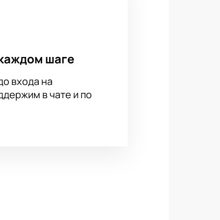
каждом шаге
до входа на
держим в чате и по