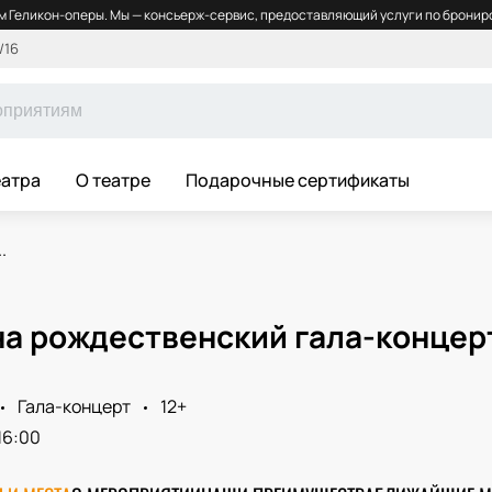
 Геликон-оперы. Мы — консьерж-сервис, предоставляющий услуги по брониро
/16
еатра
О театре
Подарочные сертификаты
.
на рождественский гала-концер
Гала-концерт
12+
16:00