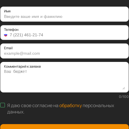
Имя
Телефон
Email
Комментарий к заявке
0
/
100
Я даю свое согласие на
обработку
персональных
данных
.