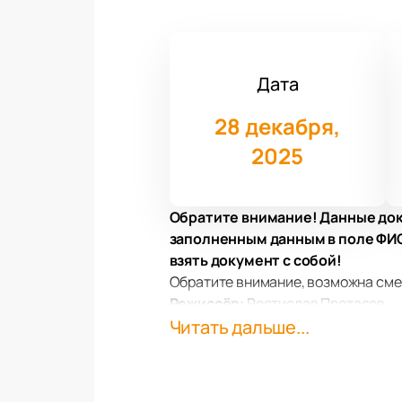
Дата
28 декабря,
2025
Обратите внимание! Данные док
заполненным данным в поле ФИО.
взять документ с собой!
Обратите внимание, возможна сме
Режиссёр:
Ростислав Протасов
Московский музыкальный театр «Г
Читать дальше...
Вифлеемской звезды». Это уникал
всех гостей театра. Концерт объе
посвященные этому светлому праз