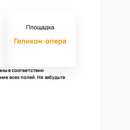
Площадка
Геликон-опера
аны в соответствии
ние всех полей. Не забудьте
ждественский гала-концерт «Свет
станет незабываемым событием для
разных эпох и стран,