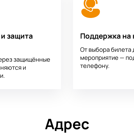
 и защита
Поддержка на 
От выбора билета 
мероприятие — под
через защищённые
телефону.
аняются и
и.
Адрес