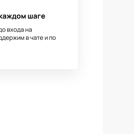
каждом шаге
до входа на
держим в чате и по