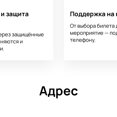
 и защита
Поддержка на 
От выбора билета 
мероприятие — под
через защищённые
телефону.
аняются и
и.
Адрес