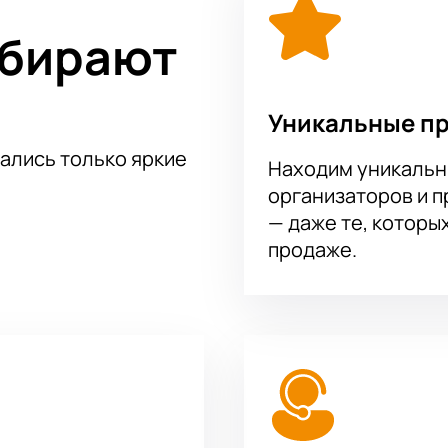
фере зала "Покровский". Покупка билетов через наш сайт - 
ыбирают
Уникальные п
тались только яркие
Находим уникальн
организаторов и 
— даже те, которы
продаже.