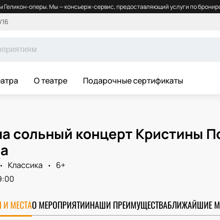
 Геликон-оперы. Мы — консьерж-сервис, предоставляющий услуги по брониро
/16
еатра
О театре
Подарочные сертификаты
на сольный концерт Кристины П
а
Классика
6+
9:00
 И МЕСТА
О МЕРОПРИЯТИИ
НАШИ ПРЕИМУЩЕСТВА
БЛИЖАЙШИЕ М