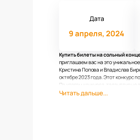
Дата
9 апреля, 2024
Купить билеты на сольный конц
приглашаем вас на это уникальное
Кристина Попова и Владислав Бирю
октябре 2023 года. Этот конкурс 
По итогам конкурса, талантливые 
России Дмитрия Бертмана. Именно 
Читать дальше...
Концерт будет посвящен теме любв
композиторы на протяжении истор
романтическими чувствами, скорб
Весна - это время цветения, обнов
любви! Именно в этот момент Кри
Не упустите возможность посетить