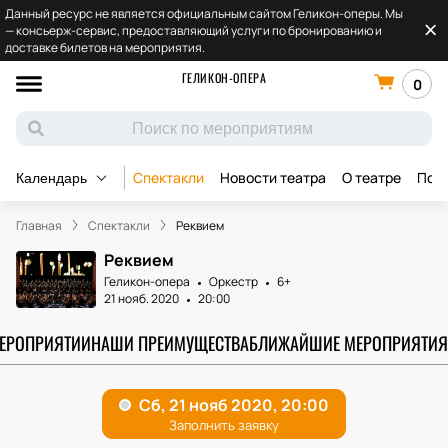
Данный ресурс не является официальным сайтом Геликон-оперы. Мы
— консьерж-сервис, предоставляющий услуги по бронированию и
доставке билетов на мероприятия.
ГЕЛИКОН-ОПЕРА
0
Спектакли
Новости театра
О театре
Под
Календарь
Главная
Спектакли
Реквием
Реквием
Геликон-опера
Оркестр
6+
21 нояб. 2020
20:00
МЕРОПРИЯТИИ
НАШИ ПРЕИМУЩЕСТВА
БЛИЖАЙШИЕ МЕРОПРИЯТИЯ