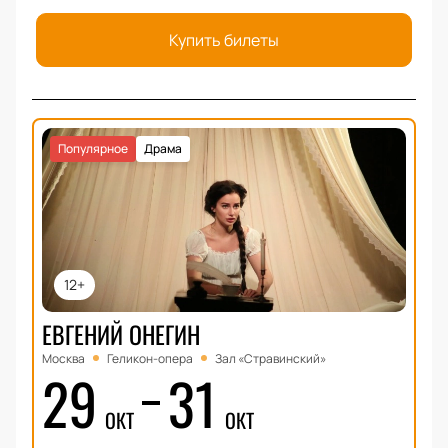
Купить билеты
Популярное
Драма
12+
ЕВГЕНИЙ ОНЕГИН
Москва
Геликон-опера
Зал «Стравинский»
29
31
ОКТ
ОКТ