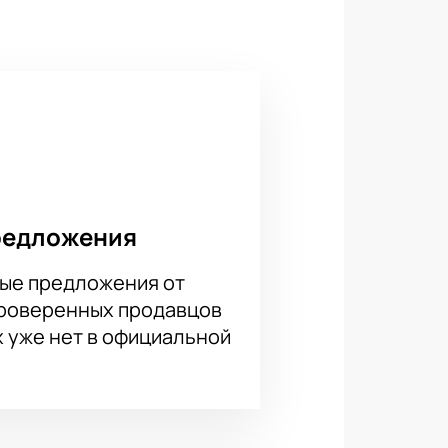
ровождается музыкальным
рошую акустику и видимость с
сии и молодые исполнители.
ую схему зала.
редложения
ые предложения от
проверенных продавцов
тоимости.
х уже нет в официальной
при выборе мест на карте зала.