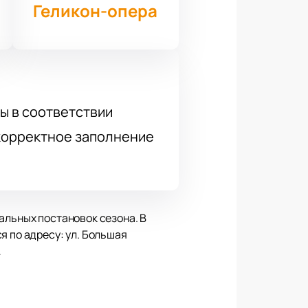
Геликон-опера
ы в соответствии
 корректное заполнение
альных постановок сезона. В
я по адресу: ул. Большая
.
 Чио-Чио-сан и американского