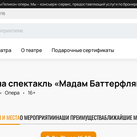
 Геликон-оперы. Мы — консьерж-сервис, предоставляющий услуги по брониро
/16
еатра
О театре
Подарочные сертификаты
на спектакль «Мадам Баттерфля
Опера
16+
 И МЕСТА
О МЕРОПРИЯТИИ
НАШИ ПРЕИМУЩЕСТВА
БЛИЖАЙШИЕ М