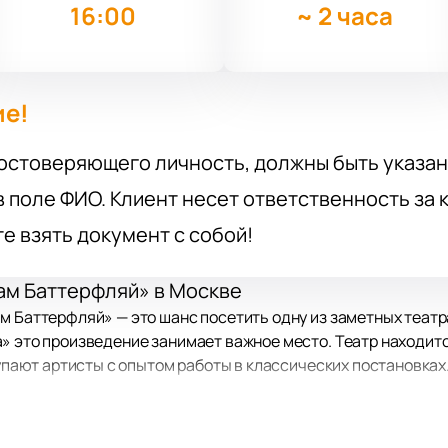
16:00
~
2 часа
ие!
остоверяющего личность, должны быть указан
 поле ФИО. Клиент несет ответственность за
те взять документ с собой!
ам Баттерфляй» в Москве
м Баттерфляй» — это шанс посетить одну из заметных театр
» это произведение занимает важное место. Театр находитс
тупают артисты с опытом работы в классических постановках
акомо Пуччини. В центре — история любви японской девушки