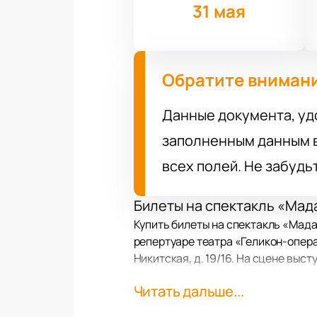
31 мая
Обратите вниман
Данные документа, уд
заполненным данным в
всех полей. Не забудь
Билеты на спектакль «Мад
Купить билеты на спектакль «Мада
репертуаре театра «Геликон-опера
Никитская, д. 19/16. На сцене выс
Читать дальше...
Сюжет
Постановка основана на опере Дж