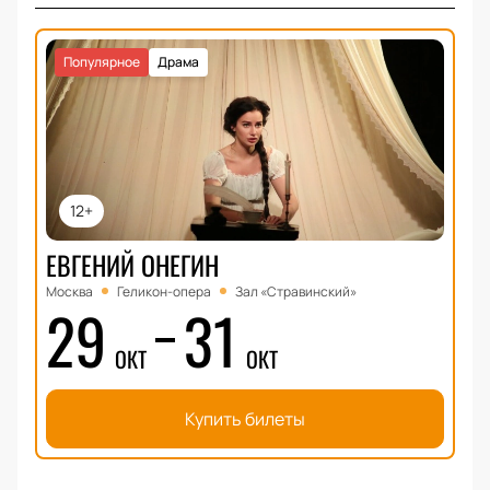
Популярное
Драма
12+
ЕВГЕНИЙ ОНЕГИН
Москва
Геликон-опера
Зал «Стравинский»
29
31
ОКТ
ОКТ
Купить билеты