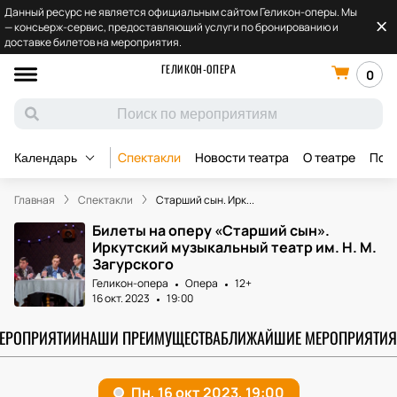
Данный ресурс не является официальным сайтом Геликон-оперы. Мы
— консьерж-сервис, предоставляющий услуги по бронированию и
доставке билетов на мероприятия.
ГЕЛИКОН-ОПЕРА
0
Спектакли
Новости театра
О театре
Под
Календарь
Главная
Спектакли
Старший сын. Ирк...
Билеты на оперу «Старший сын».
Иркутский музыкальный театр им. Н. М.
Загурского
Геликон-опера
Опера
12+
16 окт. 2023
19:00
МЕРОПРИЯТИИ
НАШИ ПРЕИМУЩЕСТВА
БЛИЖАЙШИЕ МЕРОПРИЯТИЯ