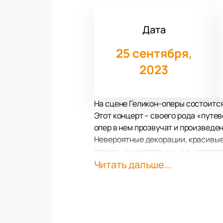
Дата
25 сентября,
2023
На сцене Геликон-оперы состоится
Этот концерт – своего рода «пут
опер в нем прозвучат и произведе
Невероятные декорации, красивые
героев, их чувства и мысли застав
Постановка «Травиата» получила 
Читать дальше...
аншлагом и хоть ее посмотрело уже