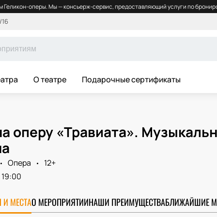
 Геликон-оперы. Мы — консьерж-сервис, предоставляющий услуги по брониро
/16
еатра
О театре
Подарочные сертификаты
а оперу «Травиата». Музыкальны
на
Опера
12+
19:00
 И МЕСТА
О МЕРОПРИЯТИИ
НАШИ ПРЕИМУЩЕСТВА
БЛИЖАЙШИЕ М