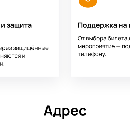
 и защита
Поддержка на 
От выбора билета 
мероприятие — под
через защищённые
телефону.
аняются и
и.
Адрес