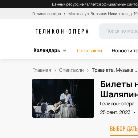
Данный ресурс не является официальным сайтом
Геликон-опера
Москва, ул. Большая Никитская, д. 19
ГЕЛИКОН-ОПЕРА
Спектакли
Новости т
Календарь
Главная
Спектакли
Травиата. Музыка...
Билеты н
Шаляпи
Геликон-опера
25 сент. 2023
ВЫБОР ДАТЫ