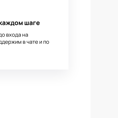
каждом шаге
до входа на
держим в чате и по