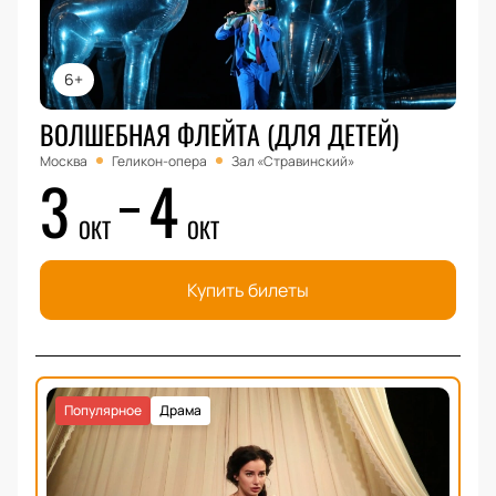
6+
ВОЛШЕБНАЯ ФЛЕЙТА (ДЛЯ ДЕТЕЙ)
Москва
Геликон-опера
Зал «Стравинский»
3
4
ОКТ
ОКТ
Купить билеты
Популярное
Драма