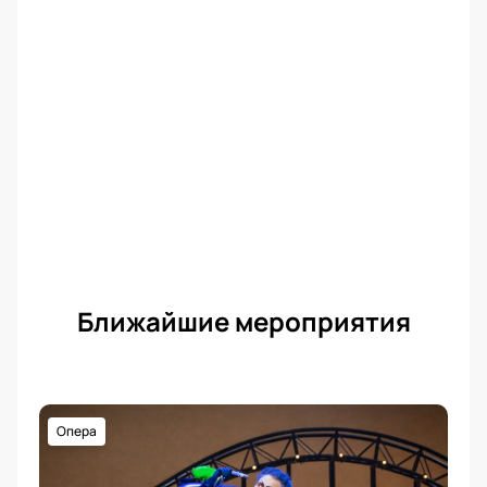
театра России и Московской оперетты, а также
сердца более 50 000 зрителей в 15 российских
городах благодаря гастролям, организованным
Фондом просвещения «МЕТА».
Не упустите возможность стать частью этого
грандиозного спектакля.
Купить билеты
на нашем
сайте — это ваш шанс увидеть нечто потрясающее.
Геликон-опера ждет вас, чтобы подарить
незабываемые эмоции и впечатления. Не
откладывайте, купить билеты на нашем сайте
можно уже сегодня и окунуться в волшебный мир
«Царицы».
Ближайшие мероприятия
Опера