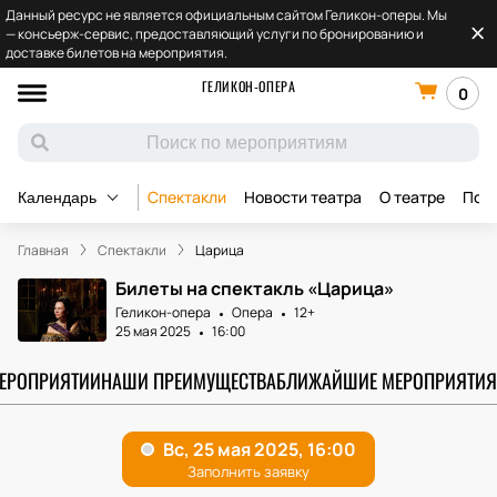
Данный ресурс не является официальным сайтом Геликон-оперы. Мы
— консьерж-сервис, предоставляющий услуги по бронированию и
доставке билетов на мероприятия.
ГЕЛИКОН-ОПЕРА
0
Спектакли
Новости театра
О театре
Под
Календарь
Главная
Спектакли
Царица
Билеты на спектакль «Царица»
Геликон-опера
Опера
12+
25 мая 2025
16:00
МЕРОПРИЯТИИ
НАШИ ПРЕИМУЩЕСТВА
БЛИЖАЙШИЕ МЕРОПРИЯТИЯ