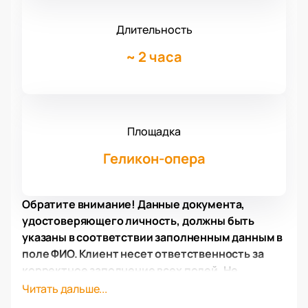
Длительность
~
2 часа
Площадка
Геликон-опера
Обратите внимание! Данные документа,
удостоверяющего личность, должны быть
указаны в соответствии заполненным данным в
поле ФИО. Клиент несет ответственность за
корректное заполнение всех полей. Не
забудьте взять документ с собой!
Читать дальше...
Обратите внимание, возможна смена