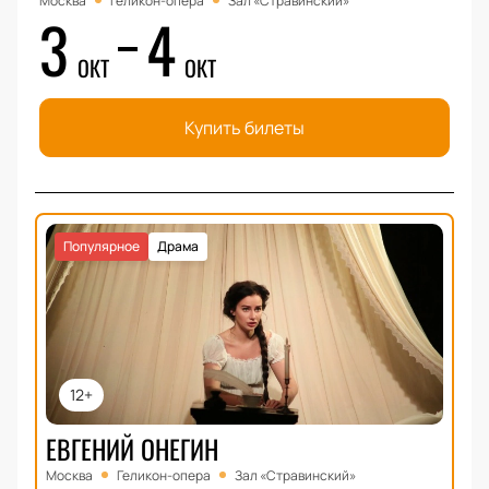
Москва
Геликон-опера
Зал «Стравинский»
3
4
ОКТ
ОКТ
Купить билеты
Популярное
Драма
12+
ЕВГЕНИЙ ОНЕГИН
Москва
Геликон-опера
Зал «Стравинский»