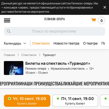
Данный ресурс не является официальным сайтом Геликон-оперы. Мы
— консьерж-сервис, предоставляющий услуги по бронированию и
доставке билетов на мероприятия.
ГЕЛИКОН-ОПЕРА
0
Спектакли
Новости театра
О театре
Под
Календарь
Главная
Спектакли
Турандот
Билеты на спектакль «Турандот»
Геликон-опера
Музыкальный спектакль
12+
10 сент.
-
13 сент.
МЕРОПРИЯТИИ
НАШИ ПРЕИМУЩЕСТВА
БЛИЖАЙШИЕ МЕРОПРИЯТИЯ