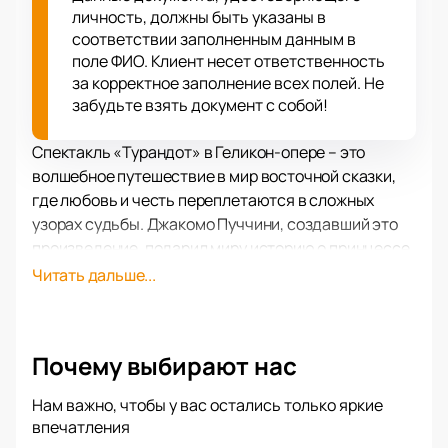
личность, должны быть указаны в
соответствии заполненным данным в
поле ФИО. Клиент несет ответственность
за корректное заполнение всех полей. Не
забудьте взять документ с собой!
Спектакль «Турандот» в Геликон-опере – это
волшебное путешествие в мир восточной сказки,
где любовь и честь переплетаются в сложных
узорах судьбы. Джакомо Пуччини, создавший это
произведение, подарил миру историю о принцессе,
чья красота пленяет, а загадки становятся
Читать дальше...
испытанием для самых смелых сердец. Либретто
Джузеппе Адами и Ренато Симони оживляет
персонажей, заставляя зрителей переживать
Почему выбирают нас
каждую эмоцию вместе с ними.
Режиссер-постановщик Дмитрий Бертман
Нам важно, чтобы у вас остались только яркие
мастерски воплощает на сцене Геликон-оперы
впечатления
драматическую историю любви и отчаяния, а