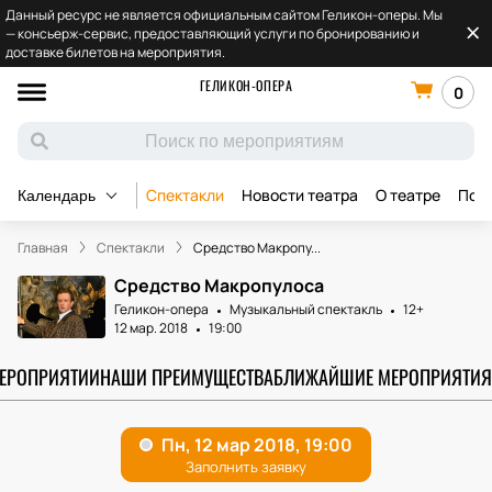
Данный ресурс не является официальным сайтом Геликон-оперы. Мы
— консьерж-сервис, предоставляющий услуги по бронированию и
доставке билетов на мероприятия.
ГЕЛИКОН-ОПЕРА
0
Спектакли
Новости театра
О театре
Под
Календарь
Главная
Спектакли
Средство Макропу...
Средство Макропулоса
Геликон-опера
Музыкальный спектакль
12+
12 мар. 2018
19:00
МЕРОПРИЯТИИ
НАШИ ПРЕИМУЩЕСТВА
БЛИЖАЙШИЕ МЕРОПРИЯТИЯ