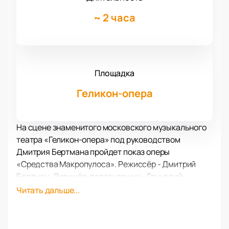
~
2 часа
Площадка
Геликон-опера
На сцене знаменитого московского музыкального
театра «Геликон-опера» под руководством
Дмитрия Бертмана пройдет показ оперы
«Средства Макропулоса». Режиссёр - Дмитрий
Бертман. Дирижёр-постановщик - Геннадий
Рождественский.
Читать дальше...
Опера «Средство Макропулоса» - последнее из
произведений подобного жанра чешского
композитора и музыковеда Леоша Яначека в трёх