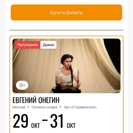
Купить билеты
Популярное
Драма
12+
ЕВГЕНИЙ ОНЕГИН
Москва
Геликон-опера
Зал «Стравинский»
29
31
ОКТ
ОКТ