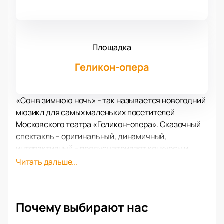
Площадка
Геликон-опера
«Сон в зимнюю ночь» - так называется новогодний
мюзикл для самых маленьких посетителей
Московского театра «Геликон-опера». Сказочный
спектакль – оригинальный, динамичный,
интерактивный – предусматривает конкурсы и
эстафеты, а также новогодние подарки.
Читать дальше...
Главный герой детского мюзикла – медвежонок.
Путешествуя в поисках Нового Года, он встречает
на своем пути других жителей леса, а также
Почему выбирают нас
множество приключений. Персонажи для сюжета
взяты из разных сказок и фильмов: от советских до