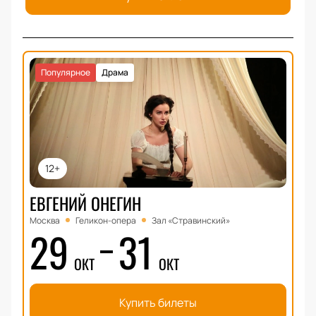
Популярное
Драма
12+
ЕВГЕНИЙ ОНЕГИН
Москва
Геликон-опера
Зал «Стравинский»
29
31
ОКТ
ОКТ
Купить билеты