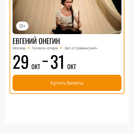
12+
ЕВГЕНИЙ ОНЕГИН
Москва
Геликон-опера
Зал «Стравинский»
29
31
ОКТ
ОКТ
Купить билеты