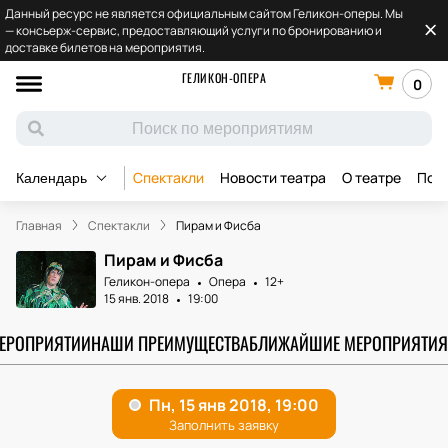
Данный ресурс не является официальным сайтом Геликон-оперы. Мы
— консьерж-сервис, предоставляющий услуги по бронированию и
доставке билетов на мероприятия.
ГЕЛИКОН-ОПЕРА
0
Спектакли
Новости театра
О театре
Под
Календарь
Главная
Спектакли
Пирам и Фисба
Пирам и Фисба
Геликон-опера
Опера
12+
15 янв. 2018
19:00
МЕРОПРИЯТИИ
НАШИ ПРЕИМУЩЕСТВА
БЛИЖАЙШИЕ МЕРОПРИЯТИЯ