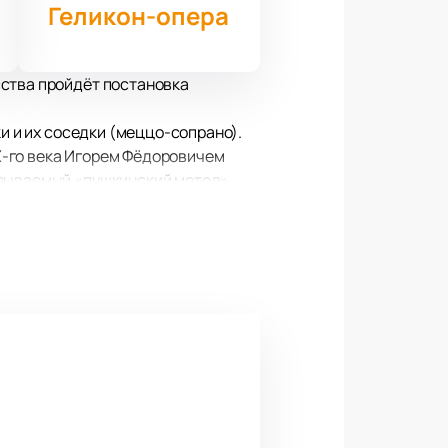
Геликон-опера
сства пройдёт постановка
и и их соседки (меццо-сопрано).
X-го века Игорем Фёдоровичем
азываемый «пушкинский метод»,
вас на некоторое время вглубь и
ельно оценён критиками, которые
айте и проведите прекрасный вечер