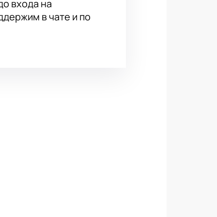
до входа на
держим в чате и по