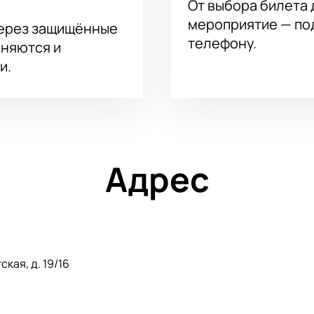
От выбора билета 
мероприятие — под
через защищённые
телефону.
аняются и
и.
Адрес
кая, д. 19/16