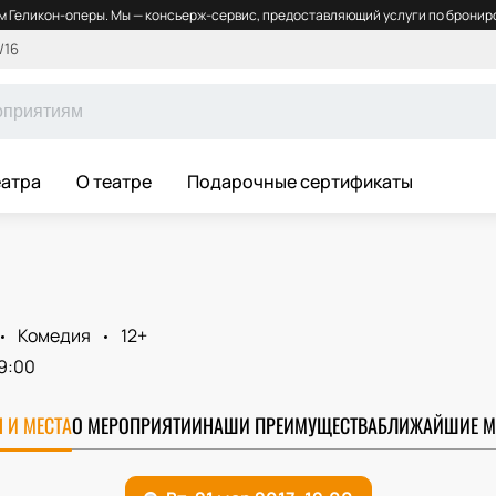
 Геликон-оперы. Мы — консьерж-сервис, предоставляющий услуги по брониро
/16
еатра
О театре
Подарочные сертификаты
Комедия
12+
9:00
 И МЕСТА
О МЕРОПРИЯТИИ
НАШИ ПРЕИМУЩЕСТВА
БЛИЖАЙШИЕ М