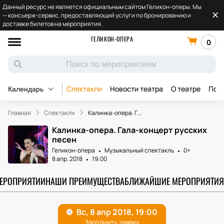
Данный ресурс не является официальным сайтом Геликон-оперы. Мы
— консьерж-сервис, предоставляющий услуги по бронированию и
доставке билетов на мероприятия.
ГЕЛИКОН-ОПЕРА
0
Спектакли
Новости театра
О театре
Под
Календарь
Главная
Спектакли
Калинка-опера. Г...
Калинка-опера. Гала-концерт русских
песен
Геликон-опера
Музыкальный спектакль
0+
8 апр. 2018
19:00
МЕРОПРИЯТИИ
НАШИ ПРЕИМУЩЕСТВА
БЛИЖАЙШИЕ МЕРОПРИЯТИЯ