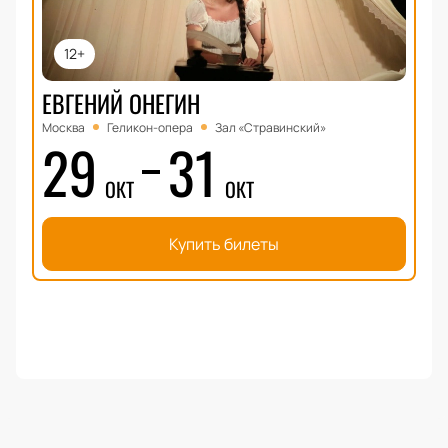
12+
ЕВГЕНИЙ ОНЕГИН
Москва
Геликон-опера
Зал «Стравинский»
29
31
ОКТ
ОКТ
Купить билеты