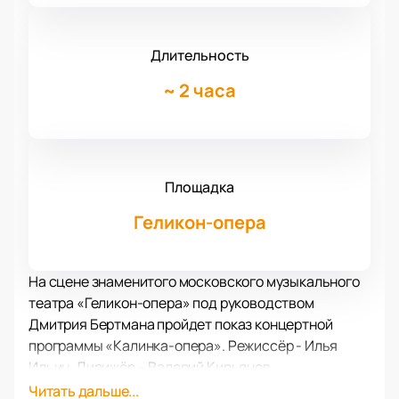
Длительность
~
2 часа
Площадка
Геликон-опера
На сцене знаменитого московского музыкального
театра «Геликон-опера» под руководством
Дмитрия Бертмана пройдет показ концертной
программы «Калинка-опера». Режиссёр - Илья
Ильин. Дирижёр – Валерий Кирьянов.
«Калинка-опера» - именно так называется
Читать дальше...