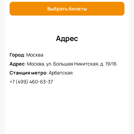
коллаж Алексея Сергунина в музыкальном театре
«Геликон-опера» вы можете на нашем сайте,
Выбрать билеты
используя любую удобную для вас форму оплаты.
Адрес
Город
:
Москва
Адрес
:
Москва, ул. Большая Никитская, д. 19/16
Станция метро
:
Арбатская
+7 (499) 460-63-37