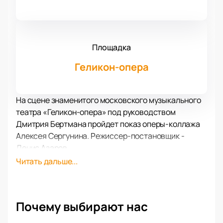
Площадка
Геликон-опера
На сцене знаменитого московского музыкального
театра «Геликон-опера» под руководством
Дмитрия Бертмана пройдет показ оперы-коллажа
Алексея Сергунина. Режиссер-постановщик -
Денис Азаров.
Главный герой этой оперы – знаменитый доктор
Читать дальше...
Федор Петрович Гааз. Это историческая личность,
известный российский активист, правозащитник и
филантроп. Еще при своей жизни он приложил
Почему выбирают нас
огромное количество усилий, чтобы
реформировать систему тюремной медицины в