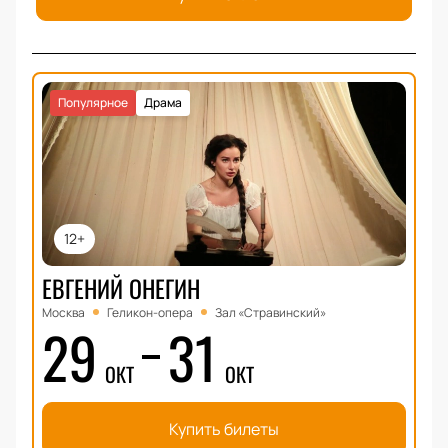
Популярное
Драма
12+
ЕВГЕНИЙ ОНЕГИН
Москва
Геликон-опера
Зал «Стравинский»
29
31
ОКТ
ОКТ
Купить билеты