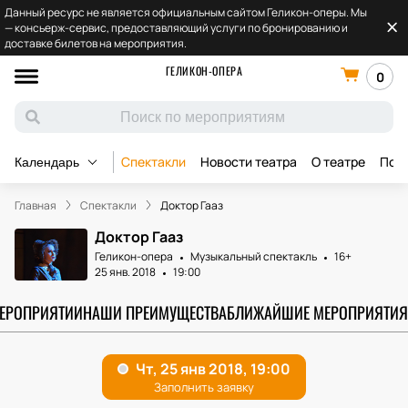
Данный ресурс не является официальным сайтом Геликон-оперы. Мы
— консьерж-сервис, предоставляющий услуги по бронированию и
доставке билетов на мероприятия.
ГЕЛИКОН-ОПЕРА
0
Спектакли
Новости театра
О театре
Под
Календарь
Главная
Спектакли
Доктор Гааз
Доктор Гааз
Геликон-опера
Музыкальный спектакль
16+
25 янв. 2018
19:00
МЕРОПРИЯТИИ
НАШИ ПРЕИМУЩЕСТВА
БЛИЖАЙШИЕ МЕРОПРИЯТИЯ