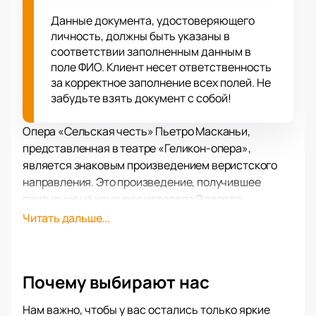
Данные документа, удостоверяющего
личность, должны быть указаны в
соответствии заполненным данным в
поле ФИО. Клиент несет ответственность
за корректное заполнение всех полей. Не
забудьте взять документ с собой!
Опера «Сельская честь» Пьетро Масканьи,
представленная в театре «Геликон-опера»,
является знаковым произведением веристского
направления. Это произведение, получившее
признание на конкурсе издателя Эдоардо
Сонзоньо, быстро завоевало мировую
Читать дальше...
популярность и до сих пор остаётся актуальным на
сценах театров всего мира. В Италии опера
исполнялась более 14 000 раз, что
Почему выбирают нас
свидетельствует о её неугасающей популярности.
В центре сюжета – сильные человеческие страсти:
Нам важно, чтобы у вас остались только яркие