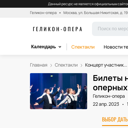
Данный ресурс не является официальным сайтом
Геликон-опера
Москва, ул. Большая Никитская, д. 19
ГЕЛИКОН-ОПЕРА
Спектакли
Новости т
Календарь
Главная
Спектакли
Концерт участник...
Билеты 
оперных
Геликон-опера
22 апр. 2023
ВЫБОР ДАТЫ