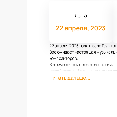
Дата
22 апреля, 2023
22 апреля 2023 года в зале Гелик
Вас ожидает настоящая музыкальн
композиторов.
Все музыканты оркестра принимают 
нашей страны. Музыканты часто за
классическая музыка, но и эстрад
Читать дальше...
Оркестр часто принимает участие 
также участвует в концертах.