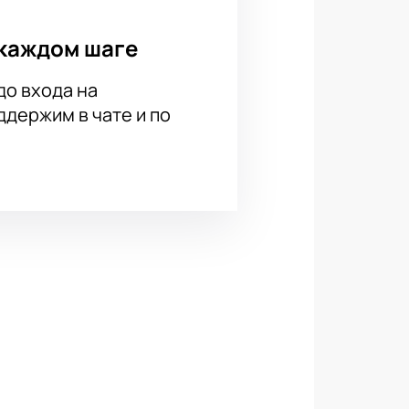
каждом шаге
до входа на
держим в чате и по