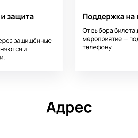
 и защита
Поддержка на 
От выбора билета 
мероприятие — под
через защищённые
телефону.
аняются и
и.
Адрес