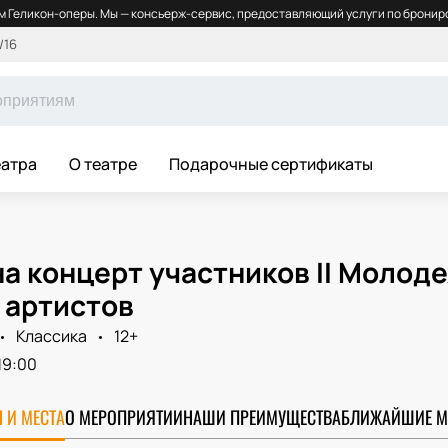
 Геликон-оперы. Мы — консьерж-сервис, предоставляющий услуги по брониро
/16
еатра
О театре
Подарочные сертификаты
на концерт участников II Моло
 артистов
Классика
12+
19:00
 И МЕСТА
О МЕРОПРИЯТИИ
НАШИ ПРЕИМУЩЕСТВА
БЛИЖАЙШИЕ М