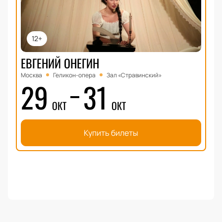
12+
ЕВГЕНИЙ ОНЕГИН
Москва
Геликон-опера
Зал «Стравинский»
29
31
ОКТ
ОКТ
Купить билеты