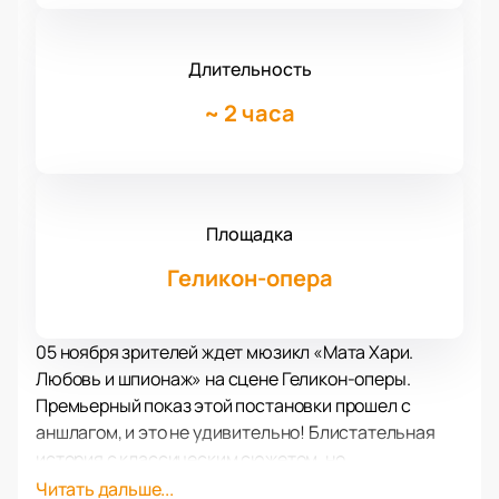
Длительность
~
2 часа
Площадка
Геликон-опера
05 ноября зрителей ждет мюзикл «Мата Хари.
Любовь и шпионаж» на сцене Геликон-оперы.
Премьерный показ этой постановки прошел с
аншлагом, и это не удивительно! Блистательная
история с классическим сюжетом, но
рассказанным постановщиком и артистами театра
Читать дальше...